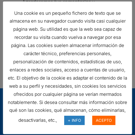
Agradecemos tus comentarios y
preguntas sobre la accesibilidad de
Una cookie es un pequeño fichero de texto que se
cualquiera de nuestros sitios web,
almacena en su navegador cuando visita casi cualquier
aplicaciones móviles u otros activos
página web. Su utilidad es que la web sea capaz de
digitales.
recordar su visita cuando vuelva a navegar por esa
página. Las cookies suelen almacenar información de
Ponte en contacto con:
carácter técnico, preferencias personales,
info@filtrosrodman.com
personalización de contenidos, estadísticas de uso,
enlaces a redes sociales, acceso a cuentas de usuario,
Dirección postal: C/ Estrella Polar, 25
etc. El objetivo de la cookie es adaptar el contenido de la
03007 Alicante
web a su perfil y necesidades, sin cookies los servicios
ofrecidos por cualquier página se verían mermados
notablemente. Si desea consultar más información sobre
qué son las cookies, qué almacenan, cómo eliminarlas,
desactivarlas, etc.,
+ INFO
ACEPTO