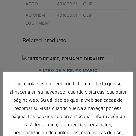
AGCO
401830X1
CLIP
AG CHEM
401830X1
CLIP
EQUIPMENT
Related products
FILTRO DE AIRE, PRIMARIO
DURALITE
Una cookie es un pequeño fichero de texto que se
51,31
€
almacena en su navegador cuando visita casi cualquier
Ref:
B085001
página web. Su utilidad es que la web sea capaz de
recordar su visita cuando vuelva a navegar por esa
página. Las cookies suelen almacenar información de
FILTRO DONALDSON
carácter técnico, preferencias personales,
231,30
€
personalización de contenidos, estadísticas de uso,
Ref:
B100121