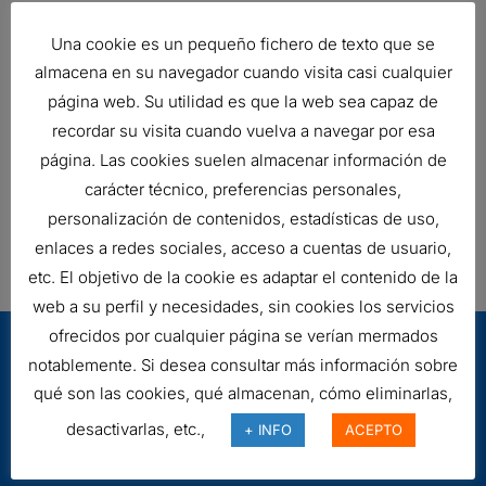
Una cookie es un pequeño fichero de texto que se
FILTRO DE AIRE, FWG CYCLOPAC
almacena en su navegador cuando visita casi cualquier
Ref:
G120059
página web. Su utilidad es que la web sea capaz de
recordar su visita cuando vuelva a navegar por esa
página. Las cookies suelen almacenar información de
FILTRO DE AIRE, FPG RADIALSEAL
carácter técnico, preferencias personales,
98,92
€
personalización de contenidos, estadísticas de uso,
Ref:
G090220
enlaces a redes sociales, acceso a cuentas de usuario,
etc. El objetivo de la cookie es adaptar el contenido de la
web a su perfil y necesidades, sin cookies los servicios
ofrecidos por cualquier página se verían mermados
notablemente. Si desea consultar más información sobre
qué son las cookies, qué almacenan, cómo eliminarlas,
desactivarlas, etc.,
+ INFO
ACEPTO