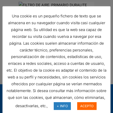
FILTRO DE AIRE, PRIMARIO
Una cookie es un pequeño fichero de texto que se
DURALITE
almacena en su navegador cuando visita casi cualquier
131,07
€
página web. Su utilidad es que la web sea capaz de
Ref:
B105020
recordar su visita cuando vuelva a navegar por esa
página. Las cookies suelen almacenar información de
carácter técnico, preferencias personales,
FILTRO DE AIRE, PSD POWERCORE
personalización de contenidos, estadísticas de uso,
243,22
€
enlaces a redes sociales, acceso a cuentas de usuario,
Ref:
D090101
etc. El objetivo de la cookie es adaptar el contenido de la
web a su perfil y necesidades, sin cookies los servicios
ofrecidos por cualquier página se verían mermados
notablemente. Si desea consultar más información sobre
qué son las cookies, qué almacenan, cómo eliminarlas,
desactivarlas, etc.,
+ INFO
ACEPTO