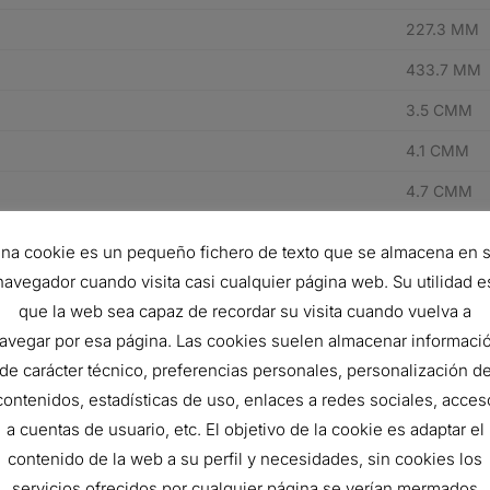
227.3 MM
433.7 MM
3.5 CMM
4.1 CMM
4.7 CMM
152 MM H
na cookie es un pequeño fichero de texto que se almacena en 
203 MM H
navegador cuando visita casi cualquier página web. Su utilidad e
que la web sea capaz de recordar su visita cuando vuelva a
254 MM H
avegar por esa página. Las cookies suelen almacenar informaci
Radialseal
de carácter técnico, preferencias personales, personalización d
FPG
contenidos, estadísticas de uso, enlaces a redes sociales, acces
a cuentas de usuario, etc. El objetivo de la cookie es adaptar el
RadialSeal™
contenido de la web a su perfil y necesidades, sin cookies los
servicios ofrecidos por cualquier página se verían mermados