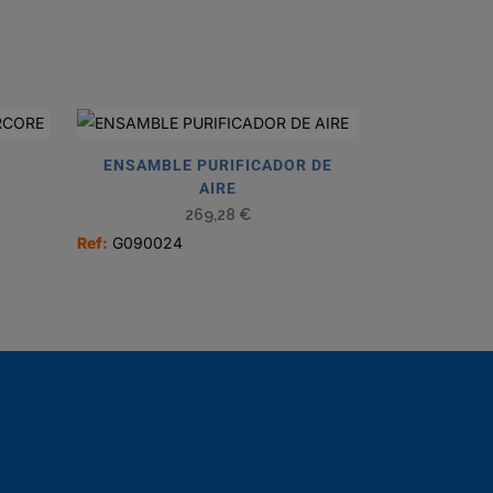
ENSAMBLE PURIFICADOR DE
AIRE
269,28
€
Ref:
G090024