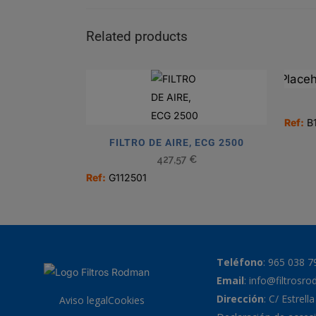
Related products
Ref:
B
FILTRO DE AIRE, ECG 2500
427,57
€
Ref:
G112501
Teléfono
:
965 038 7
Email
:
info@filtrosr
Dirección
: C/ Estrell
Aviso legal
Cookies