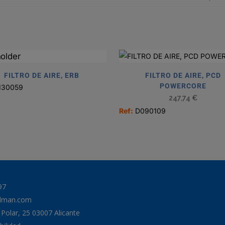
FILTRO DE AIRE, ERB
FILTRO DE AIRE, PCD
POWERCORE
130059
247,74
€
Ref:
D090109
97
odman.com
a Polar, 25 03007 Alicante