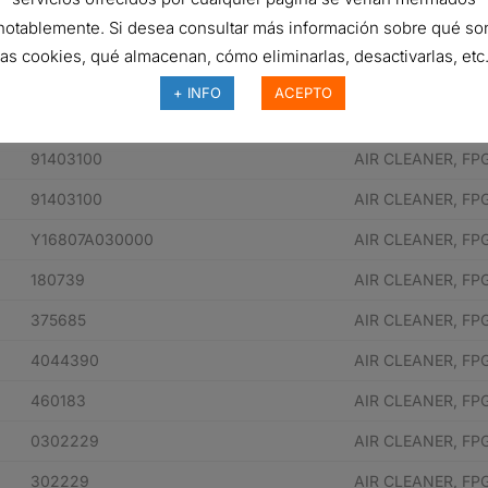
notablemente. Si desea consultar más información sobre qué so
N° de pieza del fabricante
Descripción
las cookies, qué almacenan, cómo eliminarlas, desactivarlas, etc.
194363
AIR CLEANER, FP
+ INFO
ACEPTO
MA265AC
AIR CLEANER, FP
91403100
AIR CLEANER, FP
91403100
AIR CLEANER, FP
Y16807A030000
AIR CLEANER, FP
180739
AIR CLEANER, FP
375685
AIR CLEANER, FP
4044390
AIR CLEANER, FP
460183
AIR CLEANER, FP
0302229
AIR CLEANER, FP
302229
AIR CLEANER, FP