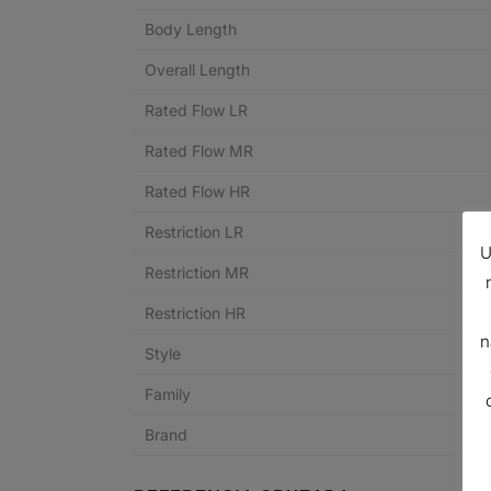
Body Length
Overall Length
Rated Flow LR
Rated Flow MR
Rated Flow HR
Restriction LR
U
Restriction MR
Restriction HR
n
Style
Family
Brand