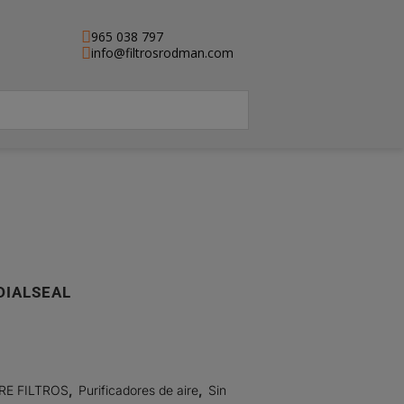
965 038 797
info@filtrosrodman.com
ADIALSEAL
RE FILTROS
,
Purificadores de aire
,
Sin