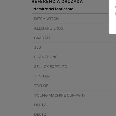
REFERENCIA CRUZADA
Nombre del fabricante
DITCH WITCH
ALLMAND BROS
GRADALL
JLG
SHANZHONG
SELLICK EQPT LTD
TENNANT
TAYLOR
YOUNG MACHINE COMPANY
DEUTZ
DEUTZ