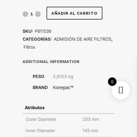
FILTRO
AÑADIR AL CARRITO
DE
SKU:
P611539
AIRE,
CATEGORÍAS:
ADMISIÓN DE AIRE FILTROS
,
Filtros
PRIMARIO
KONEPAC
ADDITIONAL INFORMATION
quantity
PESO
2,8123 kg
0
Konepac™
BRAND
Atributos
Outer Diameter
253 mm
Inner Diameter
145 mm