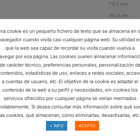
711.2 mm
190.5 mm
99.9
na cookie es un pequeño fichero de texto que se almacena en 
ISO 5011
navegador cuando visita casi cualquier página web. Su utilidad e
que la web sea capaz de recordar su visita cuando vuelva a
Primary
avegar por esa página. Las cookies suelen almacenar informaci
Cone
de carácter técnico, preferencias personales, personalización d
contenidos, estadísticas de uso, enlaces a redes sociales, acces
Konepac™
a cuentas de usuario, etc. El objetivo de la cookie es adaptar el
Cellulose
contenido de la web a su perfil y necesidades, sin cookies los
F
servicios ofrecidos por cualquier página se verían mermados
notablemente. Si desea consultar más información sobre qué so
las cookies, qué almacenan, cómo eliminarlas, desactivarlas, etc.
 pieza del fabricante
Descripción
+ INFO
ACEPTO
522293
AIR FILTER, PRIMARY