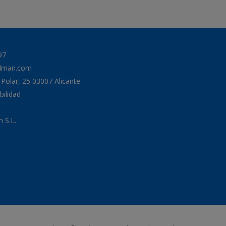
97
odman.com
a Polar, 25 03007 Alicante
bilidad
 S.L.