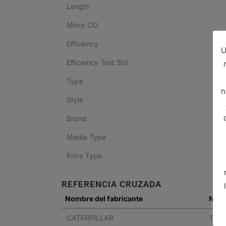
Length
Minor OD
Efficiency
U
Efficiency Test Std
Type
n
Style
Brand
Media Type
Price Type
REFERENCIA CRUZADA
Nombre del fabricante
N° de
CATERPILLAR
PPP