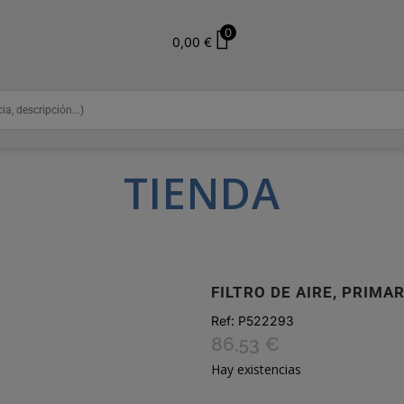
0
0,00
€
TIENDA
FILTRO DE AIRE, PRIMA
Ref:
P522293
86,53
€
Hay existencias