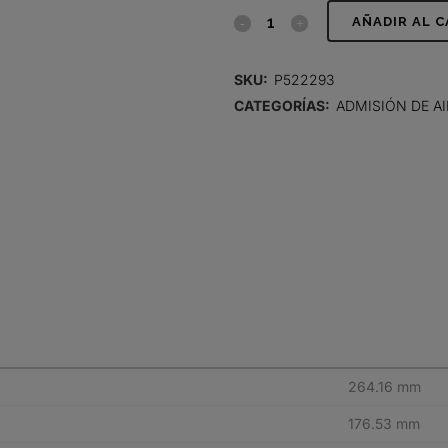
FILTRO
AÑADIR AL 
DE
SKU:
P522293
AIRE,
CATEGORÍAS:
ADMISIÓN DE AI
PRIMARIO
KONEPAC
quantity
264.16 mm
176.53 mm