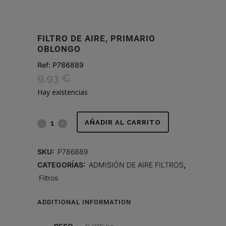
FILTRO DE AIRE, PRIMARIO
OBLONGO
Ref:
P786889
9,93
€
Hay existencias
FILTRO
AÑADIR AL CARRITO
DE
SKU:
P786889
AIRE,
CATEGORÍAS:
ADMISIÓN DE AIRE FILTROS
,
Filtros
PRIMARIO
OBLONGO
ADDITIONAL INFORMATION
quantity