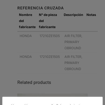
REFERENCIA CRUZADA
Nombre
N° de pieza
Descripción
Notas
del
del
fabricante
fabricante
HONDA
17210ZE1505
AIR FILTER,
PRIMARY
OBROUND
HONDA
17210ZE1505
AIR FILTER,
PRIMARY
OBROUND
Related products