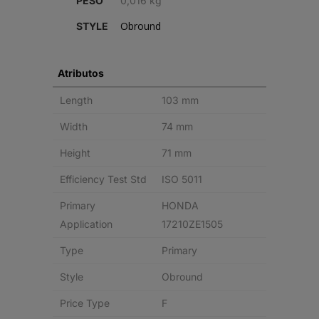
PESO
0,016 kg
Obround
STYLE
Atributos
Length
103 mm
Width
74 mm
Height
71 mm
Efficiency Test Std
ISO 5011
Primary
HONDA
Application
17210ZE1505
Type
Primary
Style
Obround
Price Type
F