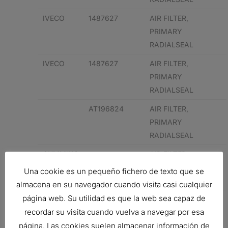
IVECO
1487627
AIR FILTER,
PRIMARY
RADIALSEAL
IVECO
1487627
AIR FILTER,
PRIMARY
RADIALSEAL
AT196824
AIR FILTER,
PRIMARY
RADIALSEAL
CUMMINS
AIR FILTER,
PRIMARY
Una cookie es un pequeño fichero de texto que se
RADIALSEAL
almacena en su navegador cuando visita casi cualquier
página web. Su utilidad es que la web sea capaz de
LIEBHERR
7623371
AIR FILTER,
recordar su visita cuando vuelva a navegar por esa
PRIMARY
página. Las cookies suelen almacenar información de
RADIALSEAL