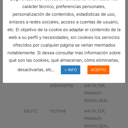
carácter técnico, preferencias personales,
AIR FILTER,
personalización de contenidos, estadísticas de uso,
PRIMARY
enlaces a redes sociales, acceso a cuentas de usuario,
RADIALSEAL
etc. El objetivo de la cookie es adaptar el contenido de la
VOLVO
11110175
AIR FILTER,
web a su perfil y necesidades, sin cookies los servicios
PRIMARY
ofrecidos por cualquier página se verían mermados
RADIALSEAL
notablemente. Si desea consultar más información sobre
qué son las cookies, qué almacenan, cómo eliminarlas,
VOLVO
11110175
AIR FILTER,
PRIMARY
desactivarlas, etc.,
+ INFO
ACEPTO
RADIALSEAL
41901H0P10
AIR FILTER,
PRIMARY
RADIALSEAL
DEUTZ
11211149
AIR FILTER,
PRIMARY
RADIALSEAL