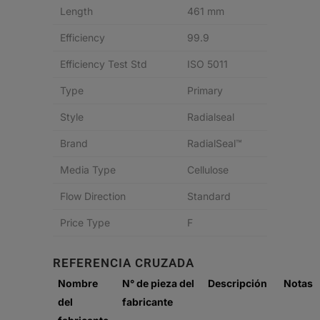
Length
461 mm
Efficiency
99.9
Efficiency Test Std
ISO 5011
Type
Primary
Style
Radialseal
Brand
RadialSeal™
Media Type
Cellulose
Flow Direction
Standard
Price Type
F
REFERENCIA CRUZADA
Nombre
N° de pieza del
Descripción
Notas
del
fabricante