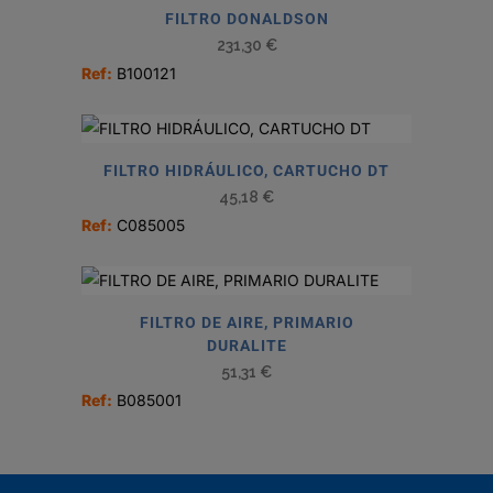
FILTRO DONALDSON
231,30
€
Ref:
B100121
FILTRO HIDRÁULICO, CARTUCHO DT
45,18
€
Ref:
C085005
FILTRO DE AIRE, PRIMARIO
DURALITE
51,31
€
Ref:
B085001