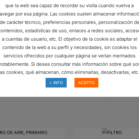
512 mm
que la web sea capaz de recordar su visita cuando vuelva a
avegar por esa página. Las cookies suelen almacenar informaci
99.95
de carácter técnico, preferencias personales, personalización d
ISO 5011
contenidos, estadísticas de uso, enlaces a redes sociales, acces
Primary
a cuentas de usuario, etc. El objetivo de la cookie es adaptar el
contenido de la web a su perfil y necesidades, sin cookies los
Radialseal
servicios ofrecidos por cualquier página se verían mermados
RadialSeal™
notablemente. Si desea consultar más información sobre qué so
las cookies, qué almacenan, cómo eliminarlas, desactivarlas, etc.
Cellulose
+ INFO
ACEPTO
Outside-In
F