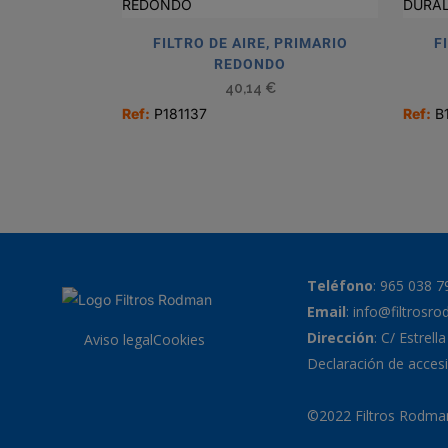
FILTRO DE AIRE, PRIMARIO
F
REDONDO
40,14
€
Ref:
P181137
Ref:
B
Teléfono
:
965 038 7
Email
:
info@filtrosr
Dirección
: C/ Estrell
Aviso legal
Cookies
Declaración de accesi
©2022 Filtros Rodman