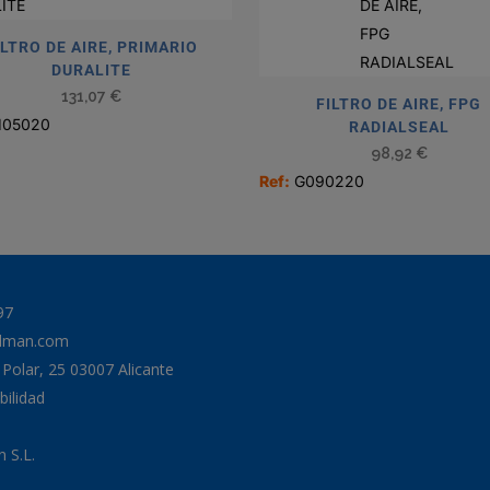
ILTRO DE AIRE, PRIMARIO
DURALITE
131,07
€
FILTRO DE AIRE, FPG
105020
RADIALSEAL
98,92
€
Ref:
G090220
97
odman.com
a Polar, 25 03007 Alicante
bilidad
 S.L.