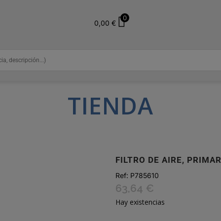
0
0,00
€
TIENDA
FILTRO DE AIRE, PRIMA
Ref:
P785610
63,64
€
Hay existencias