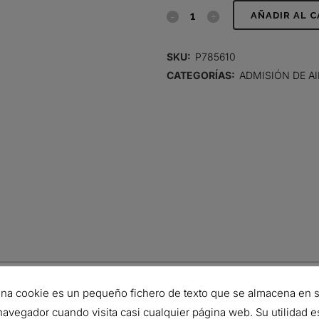
FILTRO
AÑADIR AL 
DE
SKU:
P785610
AIRE,
CATEGORÍAS:
ADMISIÓN DE AI
PRIMARIO
RADIALSEAL
quantity
282 mm
na cookie es un pequeño fichero de texto que se almacena en 
148 mm
navegador cuando visita casi cualquier página web. Su utilidad e