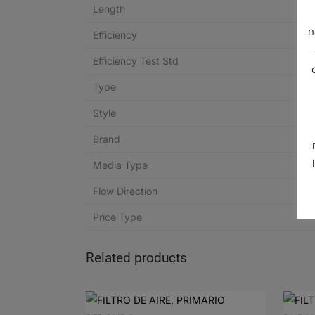
Length
n
Efficiency
Efficiency Test Std
Type
Style
Brand
Media Type
Flow Direction
Price Type
Related products