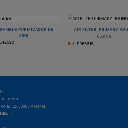
SAMBLE PURIFICADOR DE
AIR FILTER, PRIMARY RO
AIRE
66,05
€
042590
Ref:
P956815
97
odman.com
a Polar, 25 03007 Alicante
bilidad