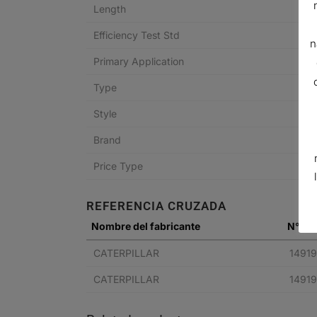
Length
Efficiency Test Std
n
Primary Application
Type
Style
Brand
Price Type
REFERENCIA CRUZADA
Nombre del fabricante
N° de 
CATERPILLAR
14919
CATERPILLAR
14919