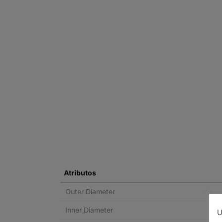
Atributos
Outer Diameter
Inner Diameter
U