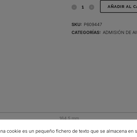
FILTRO
AÑADIR AL 
DE
SKU:
P609447
AIRE,
CATEGORÍAS:
ADMISIÓN DE AI
PRIMARIO
RADIALSEAL
quantity
164.5 mm
91 mm
na cookie es un pequeño fichero de texto que se almacena en 