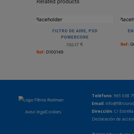
Related products
FILTRO DE AIRE, PSD
EN
POWERCORE
Ref:
G
293,17
€
Ref:
D100149
Teléfono
:
965 038 7
Email
:
info@filtrosr
Dirección
: C/ Estrell
Aviso legal
Cookies
Declaración de accesi