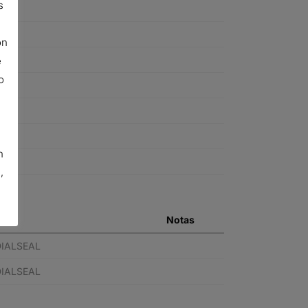
s
ón
e
o
n
,
Notas
DIALSEAL
DIALSEAL