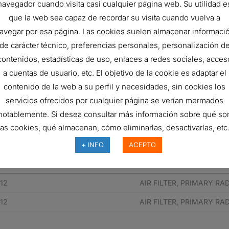
navegador cuando visita casi cualquier página web. Su utilidad e
290 mm
que la web sea capaz de recordar su visita cuando vuelva a
ISO 5011
avegar por esa página. Las cookies suelen almacenar informaci
CATERPILLAR 1491912
de carácter técnico, preferencias personales, personalización d
contenidos, estadísticas de uso, enlaces a redes sociales, acces
Primary
a cuentas de usuario, etc. El objetivo de la cookie es adaptar el
Radialseal
contenido de la web a su perfil y necesidades, sin cookies los
servicios ofrecidos por cualquier página se verían mermados
RadialSeal™
notablemente. Si desea consultar más información sobre qué so
F
las cookies, qué almacenan, cómo eliminarlas, desactivarlas, etc.
+ INFO
ACEPTO
pieza del fabricante
Descripción
12
AIR FILTER, PRIMARY RA
12
AIR FILTER, PRIMARY RA