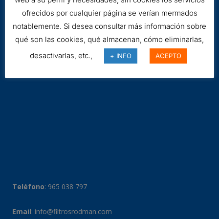
ofrecidos por cualquier página se verían mermados
notablemente. Si desea consultar más información sobre
qué son las cookies, qué almacenan, cómo eliminarlas,
desactivarlas, etc.,
+ INFO
ACEPTO
Teléfono
:
965 038 797
Email
:
info@filtrosrodman.com