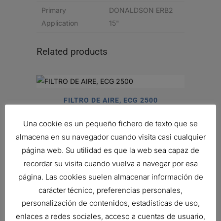
Primary
DONALDSON ERB2
Application
15"
Related products
FILTRO DE AIRE, ECG 2500
427,57
€
Una cookie es un pequeño fichero de texto que se
Ref:
G112501
almacena en su navegador cuando visita casi cualquier
página web. Su utilidad es que la web sea capaz de
recordar su visita cuando vuelva a navegar por esa
FILTRO DE AIRE, DESECHABLE
página. Las cookies suelen almacenar información de
188,36
€
carácter técnico, preferencias personales,
Ref:
P528722
personalización de contenidos, estadísticas de uso,
enlaces a redes sociales, acceso a cuentas de usuario,