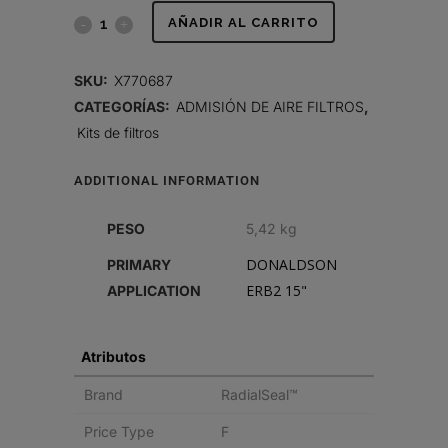
FILTRO
AÑADIR AL CARRITO
DE
SKU:
X770687
AIRE,
CATEGORÍAS:
ADMISIÓN DE AIRE FILTROS
,
Kits de filtros
RADIALSEAL
quantity
ADDITIONAL INFORMATION
PESO
5,42 kg
DONALDSON
PRIMARY
ERB2 15"
APPLICATION
Atributos
Brand
RadialSeal™
Price Type
F