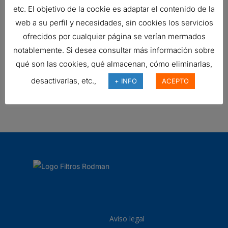
etc. El objetivo de la cookie es adaptar el contenido de la
FILTRO DE AIRE, FHG CYCLOPAC
web a su perfil y necesidades, sin cookies los servicios
Ref:
G140323
ofrecidos por cualquier página se verían mermados
notablemente. Si desea consultar más información sobre
qué son las cookies, qué almacenan, cómo eliminarlas,
FILTRO DE AIRE, FWG CYCLOPAC
desactivarlas, etc.,
+ INFO
ACEPTO
479,17
€
Ref:
G100003
Aviso legal