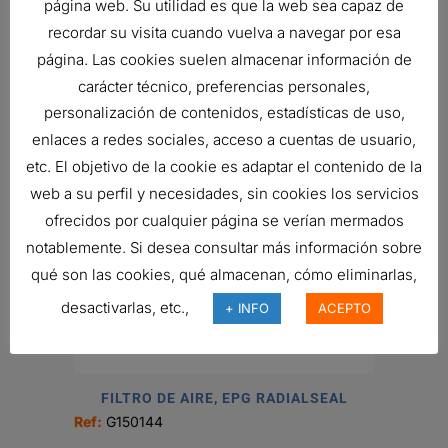
página web. Su utilidad es que la web sea capaz de
recordar su visita cuando vuelva a navegar por esa
FILTRO DE AIRE, PSD POWERCORE
página. Las cookies suelen almacenar información de
243,22
€
carácter técnico, preferencias personales,
Ref:
D090101
personalización de contenidos, estadísticas de uso,
enlaces a redes sociales, acceso a cuentas de usuario,
etc. El objetivo de la cookie es adaptar el contenido de la
web a su perfil y necesidades, sin cookies los servicios
ofrecidos por cualquier página se verían mermados
notablemente. Si desea consultar más información sobre
qué son las cookies, qué almacenan, cómo eliminarlas,
desactivarlas, etc.,
+ INFO
ACEPTO
FILTRO DE AIRE, EPG RADIALSEAL
Ref:
G150144