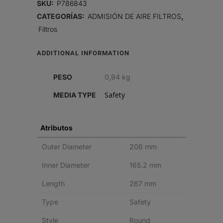
SKU:
P786843
AIRE,
CATEGORÍAS:
ADMISIÓN DE AIRE FILTROS
,
Filtros
SEGURIDAD
quantity
ADDITIONAL INFORMATION
PESO
0,94 kg
Safety
MEDIA TYPE
Atributos
Outer Diameter
206 mm
Inner Diameter
165.2 mm
Length
267 mm
Type
Safety
Style
Round