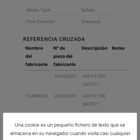
Media Type
Safety
Flow Direction
Standard
REFERENCIA CRUZADA
Nombre
N° de
Descripción
Notas
del
pieza del
fabricante
fabricante
294293A1
AIR FILTER,
SAFETY
CUMMINS
294293A1
AIR FILTER,
SAFETY
Related products
Una cookie es un pequeño fichero de texto que se
almacena en su navegador cuando visita casi cualquier