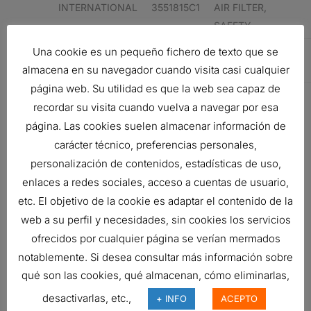
INTERNATIONAL
3551815C1
AIR FILTER,
SAFETY
Una cookie es un pequeño fichero de texto que se
CUMMINS
3551815C1
AIR FILTER,
SAFETY
almacena en su navegador cuando visita casi cualquier
página web. Su utilidad es que la web sea capaz de
recordar su visita cuando vuelva a navegar por esa
Related products
página. Las cookies suelen almacenar información de
carácter técnico, preferencias personales,
personalización de contenidos, estadísticas de uso,
FILTRO DE AIRE, FPG RADIALSEAL
enlaces a redes sociales, acceso a cuentas de usuario,
98,92
€
etc. El objetivo de la cookie es adaptar el contenido de la
Ref:
G090220
web a su perfil y necesidades, sin cookies los servicios
ofrecidos por cualquier página se verían mermados
notablemente. Si desea consultar más información sobre
ENSAMBLE PURIFICADOR DE AIRE
qué son las cookies, qué almacenan, cómo eliminarlas,
Ref:
G042590
desactivarlas, etc.,
+ INFO
ACEPTO