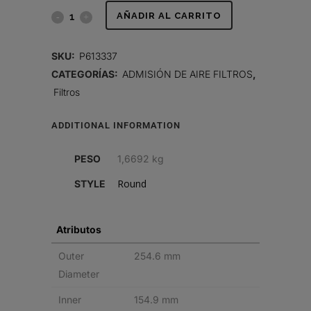
FILTRO
AÑADIR AL CARRITO
DE
SKU:
P613337
AIRE,
CATEGORÍAS:
ADMISIÓN DE AIRE FILTROS
,
Filtros
SEGURIDAD
quantity
ADDITIONAL INFORMATION
PESO
1,6692 kg
Round
STYLE
Atributos
Outer
254.6 mm
Diameter
Inner
154.9 mm