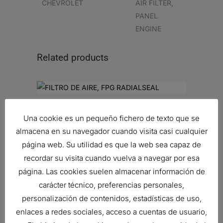
CHEVROLET
AIR FILTER,
PANEL
ENGINE
Related products
FILTRO DE AIRE, FPG RADIALSEAL
Una cookie es un pequeño fichero de texto que se
98,92
€
almacena en su navegador cuando visita casi cualquier
Ref:
G090220
página web. Su utilidad es que la web sea capaz de
recordar su visita cuando vuelva a navegar por esa
página. Las cookies suelen almacenar información de
FILTRO DE AIRE, PRIMARIO
carácter técnico, preferencias personales,
DURALITE
personalización de contenidos, estadísticas de uso,
62,85
€
Ref:
C085002
enlaces a redes sociales, acceso a cuentas de usuario,