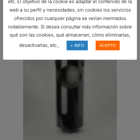
etc. El objetivo de la cookie es adaptar el contenido de la
web a su perfil y necesidades, sin cookies los servicios
ofrecidos por cualquier página se verían mermados
FILTRO DE AIRE, DESECHABLE
notablemente. Si desea consultar más información sobre
170,19
€
qué son las cookies, qué almacenan, cómo eliminarlas,
Ref:
P537447
desactivarlas, etc.,
+ INFO
ACEPTO