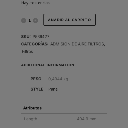
Hay existencias
FILTRO
AÑADIR AL CARRITO
DE
SKU:
P536427
AIRE,
CATEGORÍAS:
ADMISIÓN DE AIRE FILTROS
,
Filtros
TIPO
PANEL
ADDITIONAL INFORMATION
PARA
PESO
0,4944 kg
MOTOR
Panel
STYLE
quantity
Atributos
Length
404.9 mm