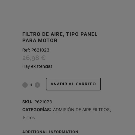
FILTRO DE AIRE, TIPO PANEL
PARA MOTOR
Ref:
P621023
26,98
€
Hay existencias
FILTRO
AÑADIR AL CARRITO
DE
SKU:
P621023
AIRE,
CATEGORÍAS:
ADMISIÓN DE AIRE FILTROS
,
Filtros
TIPO
PANEL
ADDITIONAL INFORMATION