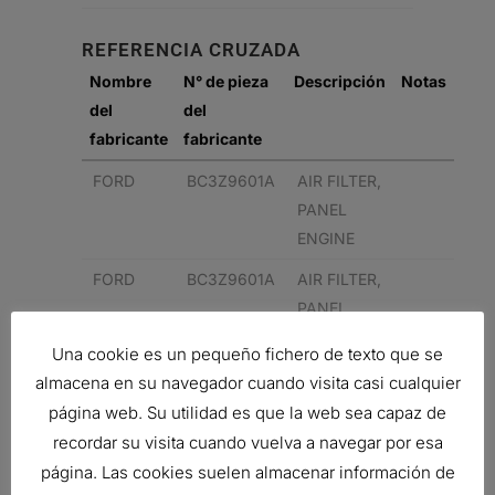
REFERENCIA CRUZADA
Nombre
N° de pieza
Descripción
Notas
del
del
fabricante
fabricante
FORD
BC3Z9601A
AIR FILTER,
PANEL
ENGINE
FORD
BC3Z9601A
AIR FILTER,
PANEL
ENGINE
Una cookie es un pequeño fichero de texto que se
FORD
FC4Z9601A
AIR FILTER,
almacena en su navegador cuando visita casi cualquier
PANEL
página web. Su utilidad es que la web sea capaz de
ENGINE
recordar su visita cuando vuelva a navegar por esa
página. Las cookies suelen almacenar información de