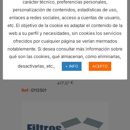
Related products
carácter técnico, preferencias personales,
personalización de contenidos, estadísticas de uso,
enlaces a redes sociales, acceso a cuentas de usuario,
etc. El objetivo de la cookie es adaptar el contenido de la
FILTRO DE AIRE, PRIMARIO
web a su perfil y necesidades, sin cookies los servicios
DURALITE
ofrecidos por cualquier página se verían mermados
51,31
€
notablemente. Si desea consultar más información sobre
Ref:
B085001
qué son las cookies, qué almacenan, cómo eliminarlas,
desactivarlas, etc.,
+ INFO
ACEPTO
FILTRO DE AIRE, ECG 2500
427,57
€
Ref:
G112501