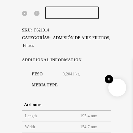
AÑADIR AL CARRITO
FILTRO
DE
SKU:
P621014
AIRE,
CATEGORÍAS:
ADMISIÓN DE AIRE FILTROS
,
Filtros
TIPO
PANEL
ADDITIONAL INFORMATION
PARA
PESO
0,2041 kg
MOTOR
0
Cellulose
MEDIA TYPE
quantity
Atributos
Length
195.4 mm
Width
154.7 mm