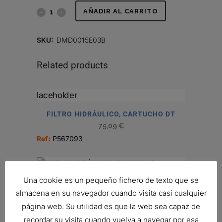
FILTRO
AÑADIR AL CARRITO
HIDRÁULICO
SKU:
DMD0015E03B
quantity
Related products
FILTRO HIDRÁULICO, CARTUCHO DT
75,09
€
Ref:
P567093
Una cookie es un pequeño fichero de texto que se
FILTRO HIDRÁULICO, CARTUCHO
almacena en su navegador cuando visita casi cualquier
49,07
€
página web. Su utilidad es que la web sea capaz de
Ref:
P174292
recordar su visita cuando vuelva a navegar por esa