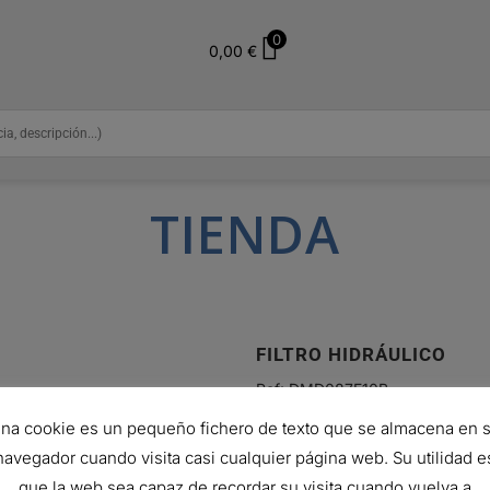
0
0,00
€
TIENDA
FILTRO HIDRÁULICO
Ref:
DMD087E10B
141,92
€
na cookie es un pequeño fichero de texto que se almacena en 
Hay existencias (puede reservars
navegador cuando visita casi cualquier página web. Su utilidad e
que la web sea capaz de recordar su visita cuando vuelva a