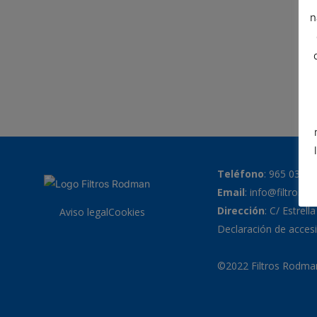
n
Teléfono
:
965 038 7
Email
:
info@filtrosr
Dirección
: C/ Estrell
Aviso legal
Cookies
Declaración de accesi
©2022 Filtros Rodman