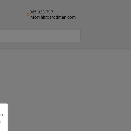
965 038 797
info@filtrosrodman.com
su
e)
s