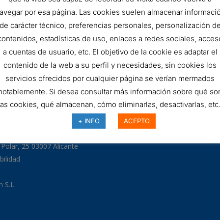
FILTRO
AÑADIR AL 
avegar por esa página. Las cookies suelen almacenar informaci
de carácter técnico, preferencias personales, personalización d
HIDRÁULICO
contenidos, estadísticas de uso, enlaces a redes sociales, acces
SKU:
DMD087E10B
quantity
a cuentas de usuario, etc. El objetivo de la cookie es adaptar el
contenido de la web a su perfil y necesidades, sin cookies los
servicios ofrecidos por cualquier página se verían mermados
notablemente. Si desea consultar más información sobre qué so
las cookies, qué almacenan, cómo eliminarlas, desactivarlas, etc.
97
+ INFO
ACEPTO
odman.com
a Polar, 25 03007 Alicante
bilidad
 S.L.