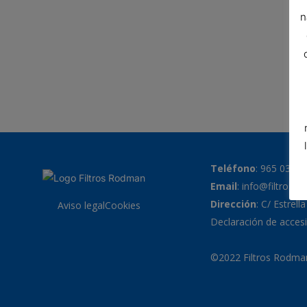
n
Teléfono
:
965 038 7
Email
:
info@filtrosr
Dirección
: C/ Estrell
Aviso legal
Cookies
Declaración de accesi
©2022 Filtros Rodman