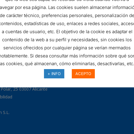
FILTRO
AÑADIR AL 
avegar por esa página. Las cookies suelen almacenar informaci
de carácter técnico, preferencias personales, personalización d
HIDRÁULICO
contenidos, estadísticas de uso, enlaces a redes sociales, acces
SKU:
RMR690E05B
quantity
a cuentas de usuario, etc. El objetivo de la cookie es adaptar el
contenido de la web a su perfil y necesidades, sin cookies los
servicios ofrecidos por cualquier página se verían mermados
notablemente. Si desea consultar más información sobre qué so
las cookies, qué almacenan, cómo eliminarlas, desactivarlas, etc.
97
+ INFO
ACEPTO
odman.com
a Polar, 25 03007 Alicante
bilidad
 S.L.