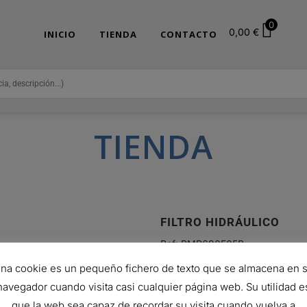
0
0,00
€
INICIO
TIENDA
CONTACTO
TIENDA
FILTRO HIDRÁULICO
Ref:
RMR690E05B
323,39
€
na cookie es un pequeño fichero de texto que se almacena en 
Hay existencias (puede reservars
navegador cuando visita casi cualquier página web. Su utilidad e
que la web sea capaz de recordar su visita cuando vuelva a