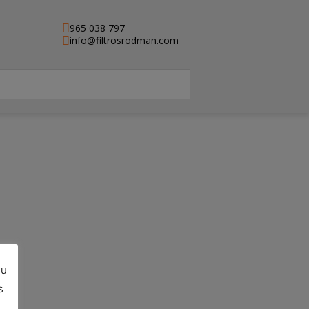
965 038 797
info@filtrosrodman.com
su
e)
s