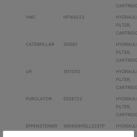
CARTRID
VMC
HF164223
HYDRAUL
FILTER,
CARTRID
CATERPILLAR
3I0597
HYDRAUL
FILTER,
CARTRID
UFI
15111312
HYDRAUL
FILTER,
CARTRID
PUROLATOR
9326722
HYDRAUL
FILTER,
CARTRID
EPPENSTEINER
169400H10LL325TP
HYDRAUL
FILTER,