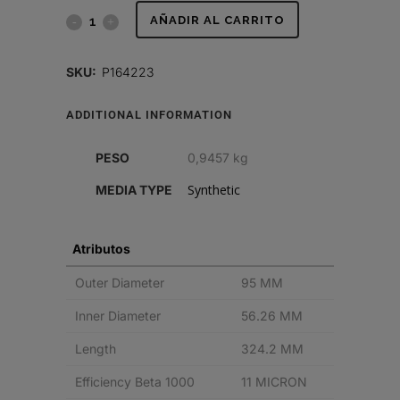
FILTRO
AÑADIR AL CARRITO
HIDRÁULICO,
SKU:
P164223
CARTUCHO
ADDITIONAL INFORMATION
quantity
PESO
0,9457 kg
Synthetic
MEDIA TYPE
Atributos
Outer Diameter
95 MM
Inner Diameter
56.26 MM
Length
324.2 MM
Efficiency Beta 1000
11 MICRON