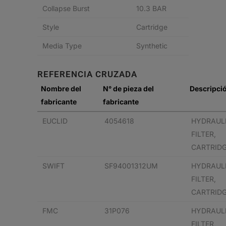
Collapse Burst
10.3 BAR
Style
Cartridge
Media Type
Synthetic
REFERENCIA CRUZADA
Nombre del
N° de pieza del
Descripci
fabricante
fabricante
EUCLID
4054618
HYDRAUL
FILTER,
CARTRID
SWIFT
SF94001312UM
HYDRAUL
FILTER,
CARTRID
FMC
31P076
HYDRAUL
FILTER,