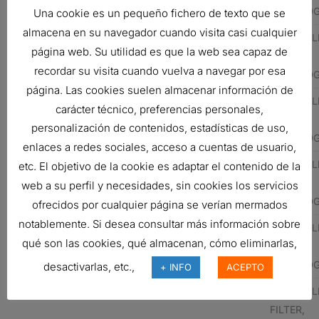
CARTRID
Una cookie es un pequeño fichero de texto que se
almacena en su navegador cuando visita casi cualquier
EPPENSTEINER
169400TH10SLS000P
HYDRAUL
página web. Su utilidad es que la web sea capaz de
FILTER,
recordar su visita cuando vuelva a navegar por esa
CARTRID
página. Las cookies suelen almacenar información de
EPPENSTEINER
169400TH10XLS000M
HYDRAUL
carácter técnico, preferencias personales,
FILTER,
personalización de contenidos, estadísticas de uso,
CARTRID
enlaces a redes sociales, acceso a cuentas de usuario,
BEHRINGER
BE94001312A
HYDRAUL
etc. El objetivo de la cookie es adaptar el contenido de la
FILTER,
web a su perfil y necesidades, sin cookies los servicios
CARTRID
ofrecidos por cualquier página se verían mermados
notablemente. Si desea consultar más información sobre
MP FILTRI
MP5388
HYDRAUL
qué son las cookies, qué almacenan, cómo eliminarlas,
FILTER,
CARTRID
desactivarlas, etc.,
+ INFO
ACEPTO
COMEX
P9400D13N10
HYDRAUL
FILTER,