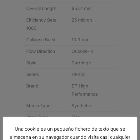
Overall Length
657.4 mm
Efficiency Beta
25 micron
1000
Collapse Burst
10.3 bar
Flow Direction
Outside-In
Style
Cartridge
Series
HPK05
Brand
DT High-
Performance
Media Type
Synthetic
Price Type
FH*
Una cookie es un pequeño fichero de texto que se
Related products
almacena en su navegador cuando visita casi cualquier