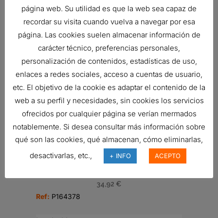
página web. Su utilidad es que la web sea capaz de
recordar su visita cuando vuelva a navegar por esa
página. Las cookies suelen almacenar información de
CONJUNTO DE TAPA, HIDR?ULICA
carácter técnico, preferencias personales,
Ref:
P766554
personalización de contenidos, estadísticas de uso,
enlaces a redes sociales, acceso a cuentas de usuario,
etc. El objetivo de la cookie es adaptar el contenido de la
RESPIRADERO, CILÍNDRICO AIRE
web a su perfil y necesidades, sin cookies los servicios
10,13
€
ofrecidos por cualquier página se verían mermados
Ref:
P526413
notablemente. Si desea consultar más información sobre
qué son las cookies, qué almacenan, cómo eliminarlas,
desactivarlas, etc.,
+ INFO
ACEPTO
FILTRO HIDRÁULICO, SPIN-ON
DURAMAX
34,92
€
Ref:
P164378