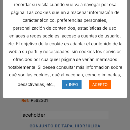
recordar su visita cuando vuelva a navegar por esa
página. Las cookies suelen almacenar información de
CONJUNTO DE FILTRO HIDRÁULICO
carácter técnico, preferencias personales,
356,56
€
personalización de contenidos, estadísticas de uso,
Ref:
P766445
enlaces a redes sociales, acceso a cuentas de usuario,
etc. El objetivo de la cookie es adaptar el contenido de la
web a su perfil y necesidades, sin cookies los servicios
TAPA DE LLENADO HIDRÁULICA
ofrecidos por cualquier página se verían mermados
4,04
€
notablemente. Si desea consultar más información sobre
Ref:
P176899
qué son las cookies, qué almacenan, cómo eliminarlas,
desactivarlas, etc.,
+ INFO
ACEPTO
V?LVULA DE RETENCI?N
Ref:
P562301
CONJUNTO DE TAPA, HIDR?ULICA