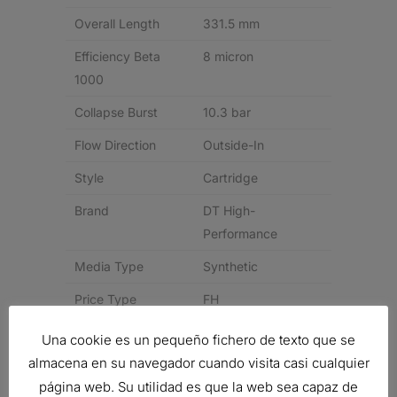
Overall Length
331.5 mm
Efficiency Beta
8 micron
1000
Collapse Burst
10.3 bar
Flow Direction
Outside-In
Style
Cartridge
Brand
DT High-
Performance
Media Type
Synthetic
Price Type
FH
Una cookie es un pequeño fichero de texto que se
Related products
almacena en su navegador cuando visita casi cualquier
página web. Su utilidad es que la web sea capaz de