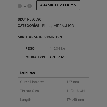
FILTRO
AÑADIR AL CARRITO
HIDRÁULICO,
SKU:
P550590
SPIN-
CATEGORÍAS:
Filtros
,
HIDRÁULICO
ON
ADDITIONAL INFORMATION
quantity
PESO
1,1204 kg
Cellulose
MEDIA TYPE
Atributos
Outer Diameter
127 mm
Thread Size
1 1/2-16 UN
Length
174.49 mm