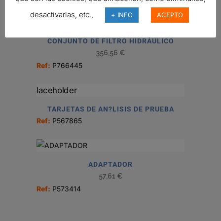
desactivarlas, etc.,
+ INFO
ACEPTO
CONJUNTO DE FILTRO HIDRÁULICO
356,56
€
Ref:
P766445
TARJETAS DE AN?LISIS DE PRUEBA
Ref:
P567865
ADAPTADOR
57,61
€
Ref:
P573414