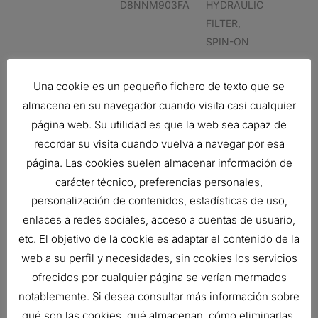
D8NNM903FA
HYDRAULIC
FILTER,
SPIN-ON
FORD
D8NNM903AA
HYDRAULIC
Una cookie es un pequeño fichero de texto que se
FILTER,
almacena en su navegador cuando visita casi cualquier
SPIN-ON
página web. Su utilidad es que la web sea capaz de
FORD
HYDRAULIC
recordar su visita cuando vuelva a navegar por esa
FILTER,
página. Las cookies suelen almacenar información de
SPIN-ON
carácter técnico, preferencias personales,
personalización de contenidos, estadísticas de uso,
Related products
enlaces a redes sociales, acceso a cuentas de usuario,
etc. El objetivo de la cookie es adaptar el contenido de la
web a su perfil y necesidades, sin cookies los servicios
ofrecidos por cualquier página se verían mermados
RESPIRADERO, HIDRÁULICO
notablemente. Si desea consultar más información sobre
13,89
€
Ref:
P562514
qué son las cookies, qué almacenan, cómo eliminarlas,