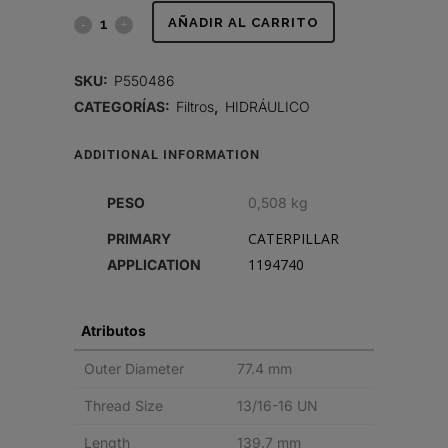
FILTRO
AÑADIR AL CARRITO
HIDRÁULICO,
SKU:
P550486
SPIN-
CATEGORÍAS:
Filtros
,
HIDRÁULICO
ON
ADDITIONAL INFORMATION
quantity
PESO
0,508 kg
CATERPILLAR
PRIMARY
1194740
APPLICATION
Atributos
Outer Diameter
77.4 mm
Thread Size
13/16-16 UN
Length
139.7 mm