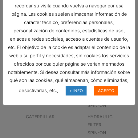
recordar su visita cuando vuelva a navegar por esa
CATERPILLAR
1194740
HYDRAULIC
página. Las cookies suelen almacenar información de
FILTER,
carácter técnico, preferencias personales,
SPIN-ON
personalización de contenidos, estadísticas de uso,
PERKINS
1194740
HYDRAULIC
enlaces a redes sociales, acceso a cuentas de usuario,
FILTER,
etc. El objetivo de la cookie es adaptar el contenido de la
SPIN-ON
web a su perfil y necesidades, sin cookies los servicios
9968353
HYDRAULIC
ofrecidos por cualquier página se verían mermados
FILTER,
notablemente. Si desea consultar más información sobre
SPIN-ON
qué son las cookies, qué almacenan, cómo eliminarlas,
NEW
9969450
HYDRAULIC
desactivarlas, etc.,
+ INFO
ACEPTO
HOLLAND
FILTER,
SPIN-ON
CATERPILLAR
HYDRAULIC
FILTER,
SPIN-ON