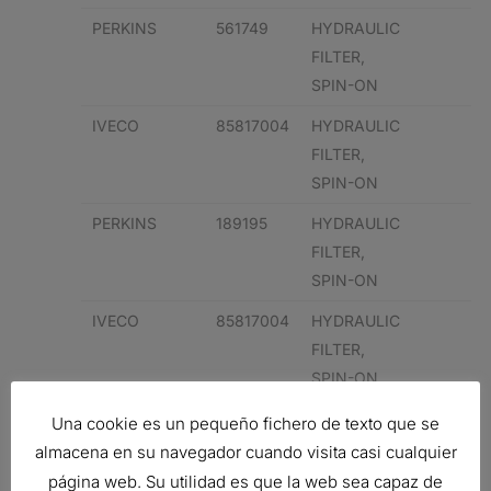
PERKINS
561749
HYDRAULIC
FILTER,
SPIN-ON
IVECO
85817004
HYDRAULIC
FILTER,
SPIN-ON
PERKINS
189195
HYDRAULIC
FILTER,
SPIN-ON
IVECO
85817004
HYDRAULIC
FILTER,
SPIN-ON
9968353
HYDRAULIC
Una cookie es un pequeño fichero de texto que se
FILTER,
almacena en su navegador cuando visita casi cualquier
SPIN-ON
página web. Su utilidad es que la web sea capaz de