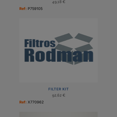
49,18
€
Ref:
P759105
FILTER KIT
92,62
€
Ref:
X770962