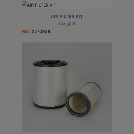
AIR FILTER KIT
104,30
€
Ref:
X770938