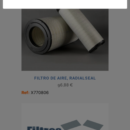
FILTRO DE AIRE, RADIALSEAL
96,88
€
Ref:
X770806