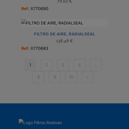
70,62
€
Ref:
X770690
FILTRO DE AIRE, RADIALSEAL
138,48
€
Ref:
X770683
1
2
3
4
…
8
9
10