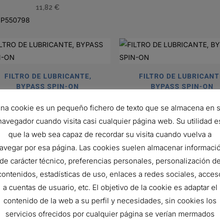
11,82
€
P550798
FILTRO DE LUBRICANTE,
FILTRO DE LUBRICANT
BYPASS SPIN-ON
BYPASS SPIN-ON
11,00
€
18,82
€
na cookie es un pequeño fichero de texto que se almacena en 
P550050
Ref:
P550242
navegador cuando visita casi cualquier página web. Su utilidad e
que la web sea capaz de recordar su visita cuando vuelva a
avegar por esa página. Las cookies suelen almacenar informaci
FILTRO DE LUBRICANT
de carácter técnico, preferencias personales, personalización d
BYPASS SPIN-ON
FILTRO DE LUBRICANTE,
contenidos, estadísticas de uso, enlaces a redes sociales, acces
23,02
€
BYPASS SPIN-ON
a cuentas de usuario, etc. El objetivo de la cookie es adaptar el
Ref:
P550412
31,64
€
contenido de la web a su perfil y necesidades, sin cookies los
P552451
servicios ofrecidos por cualquier página se verían mermados