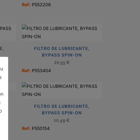
Ref:
P552206
E,
FILTRO DE LUBRICANTE,
BYPASS SPIN-ON
20,55
€
su
Ref:
P553404
s
ón
E,
e
FILTRO DE LUBRICANTE,
o
BYPASS SPIN-ON
10,49
€
Ref:
P550154