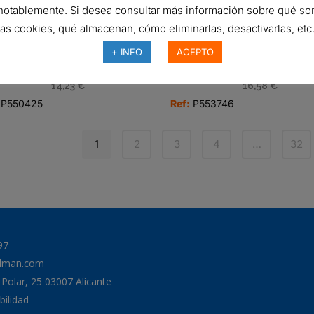
notablemente. Si desea consultar más información sobre qué so
las cookies, qué almacenan, cómo eliminarlas, desactivarlas, etc.
+ INFO
ACEPTO
FILTRO DE LUBRICANTE,
FILTRO DE LUBRICANT
BYPASS SPIN-ON
BYPASS SPIN-ON
14,23
€
16,58
€
P550425
Ref:
P553746
1
2
3
4
…
32
97
odman.com
a Polar, 25 03007 Alicante
bilidad