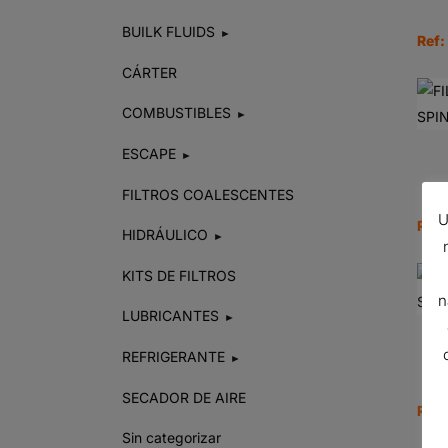
BUILK FLUIDS
►
Ref:
CÁRTER
COMBUSTIBLES
►
ESCAPE
►
FILTROS COALESCENTES
U
Ref:
HIDRÁULICO
►
KITS DE FILTROS
n
LUBRICANTES
►
REFRIGERANTE
►
SECADOR DE AIRE
Ref:
Sin categorizar