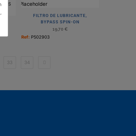
n
,
FILTRO DE LUBRICANTE,
BYPASS SPIN-ON
E,
19,70
€
Ref:
P502903
33
34