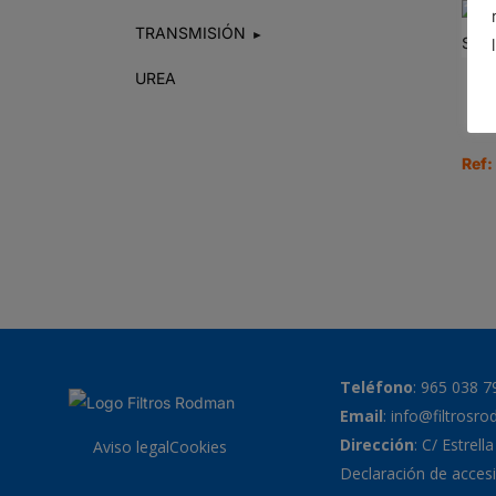
TRANSMISIÓN
►
UREA
Ref:
Teléfono
:
965 038 7
Email
:
info@filtrosr
Dirección
: C/ Estrell
Aviso legal
Cookies
Declaración de accesi