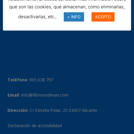
qué son las cookies, qué almacenan, cómo eliminarlas,
desactivarlas, etc.,
+ INFO
ACEPTO
Teléfono
:
965 038 797
Email
:
info@filtrosrodman.com
Dirección
: C/ Estrella Polar, 25 03007 Alicante
Declaración de accesibilidad