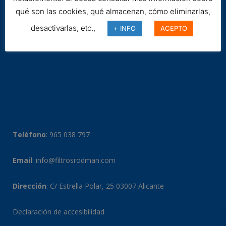
qué son las cookies, qué almacenan, cómo eliminarlas,
desactivarlas, etc.,
+ INFO
ACEPTO
Teléfono
:
965 038 797
Email
:
info@filtrosrodman.com
Dirección
: C/ Estrella Polar, 25 03007 Alicante
Declaración de accesibilidad