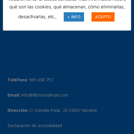
qué son las cookies, qué almacenan, cómo eliminarlas,
desactivarlas, etc.,
+ INFO
ACEPTO
Teléfono
:
965 038 797
Email
:
info@filtrosrodman.com
Dirección
: C/ Estrella Polar, 25 03007 Alicante
Declaración de accesibilidad