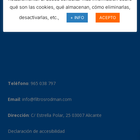
qué son las cookies, qué almacenan, cómo eliminarlas,
desactivarlas, etc.,
+ INFO
ACEPTO
Teléfono
:
965 038 797
Email
:
info@filtrosrodman.com
Dirección
: C/ Estrella Polar, 25 03007 Alicante
Declaración de accesibilidad