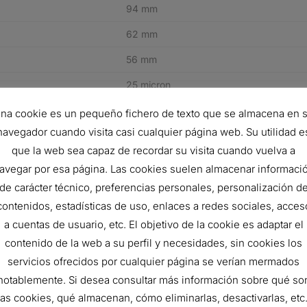
94 mm
62 mm
56 mm
25 micron
JIS D 1611
na cookie es un pequeño fichero de texto que se almacena en 
navegador cuando visita casi cualquier página web. Su utilidad e
Cellulose
que la web sea capaz de recordar su visita cuando vuelva a
6.9 bar
avegar por esa página. Las cookies suelen almacenar informaci
Bypass
de carácter técnico, preferencias personales, personalización d
contenidos, estadísticas de uso, enlaces a redes sociales, acces
Spin-On
a cuentas de usuario, etc. El objetivo de la cookie es adaptar el
F
contenido de la web a su perfil y necesidades, sin cookies los
servicios ofrecidos por cualquier página se verían mermados
MITSUBISHI ME014838
notablemente. Si desea consultar más información sobre qué so
las cookies, qué almacenan, cómo eliminarlas, desactivarlas, etc.