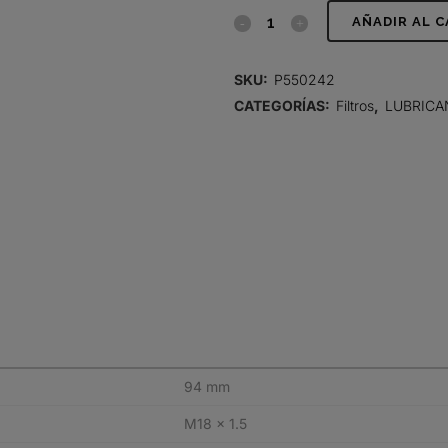
FILTRO
AÑADIR AL 
DE
SKU:
P550242
LUBRICANTE,
CATEGORÍAS:
Filtros
,
LUBRICA
BYPASS
SPIN-
ON
quantity
94 mm
M18 x 1.5