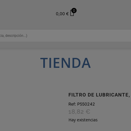
0
0,00
€
TIENDA
FILTRO DE LUBRICANTE,
Ref:
P550242
18,82
€
Hay existencias