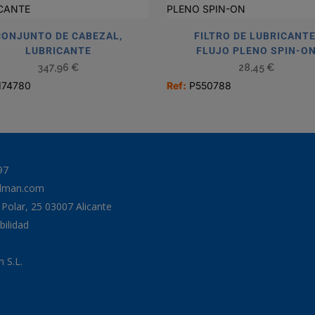
CONJUNTO DE CABEZAL,
FILTRO DE LUBRICANTE
LUBRICANTE
FLUJO PLENO SPIN-O
347,96
€
28,45
€
174780
Ref:
P550788
97
odman.com
a Polar, 25 03007 Alicante
bilidad
 S.L.