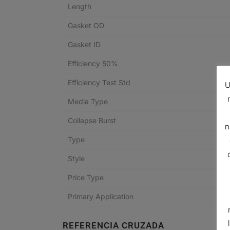
Length
Gasket OD
Gasket ID
Efficiency 50%
Efficiency Test Std
U
Media Type
Collapse Burst
n
Type
Style
Price Type
Primary Application
REFERENCIA CRUZADA