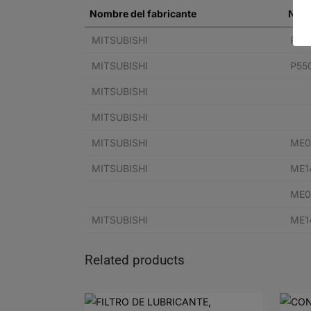
Nombre del fabricante
N° d
MITSUBISHI
P55
MITSUBISHI
P55
MITSUBISHI
MITSUBISHI
MITSUBISHI
ME0
MITSUBISHI
ME1
ME0
MITSUBISHI
ME1
Related products