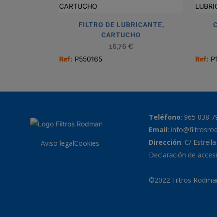
FILTRO DE LUBRICANTE,
CARTUCHO
16,76
€
Ref:
P550165
Ref:
P
Teléfono
:
965 038 7
Email
:
info@filtrosr
Dirección
: C/ Estrell
Aviso legal
Cookies
Declaración de accesi
©2022 Filtros Rodman