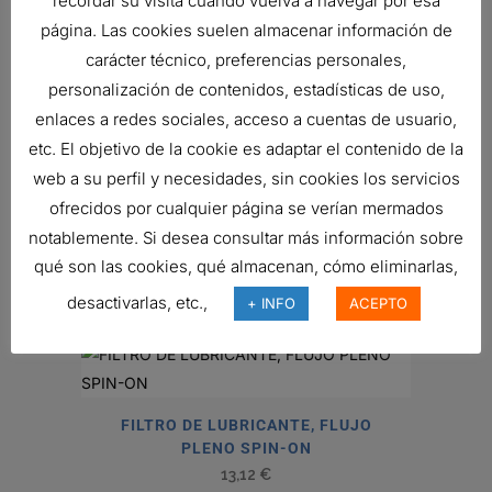
recordar su visita cuando vuelva a navegar por esa
FILTRO DE COMBUSTIBLE,
página. Las cookies suelen almacenar información de
CARTUCHO SEPARADOR DE AGUA
carácter técnico, preferencias personales,
8,72
€
personalización de contenidos, estadísticas de uso,
Ref:
P550674
enlaces a redes sociales, acceso a cuentas de usuario,
etc. El objetivo de la cookie es adaptar el contenido de la
web a su perfil y necesidades, sin cookies los servicios
ofrecidos por cualquier página se verían mermados
FILTRO DE COMBUSTIBLE, SPIN-ON
notablemente. Si desea consultar más información sobre
SEPARADOR DE AGUA T
qué son las cookies, qué almacenan, cómo eliminarlas,
42,57
€
Ref:
P551048
desactivarlas, etc.,
+ INFO
ACEPTO
FILTRO DE LUBRICANTE, FLUJO
PLENO SPIN-ON
13,12
€