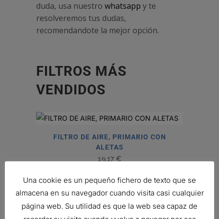
duda, usa nuestro
whatsapp
y te
resolveremos tus dudas,
recomendandote la mejor opción.
FILTROS MÁS
VENDIDOS
FILTRO DE AIRE, PRIMARIO CON
ALETAS
19,17
€
Ref:
P181054
Una cookie es un pequeño fichero de texto que se
almacena en su navegador cuando visita casi cualquier
página web. Su utilidad es que la web sea capaz de