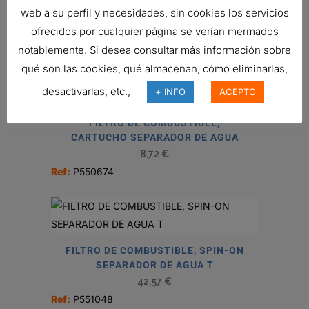
web a su perfil y necesidades, sin cookies los servicios
ofrecidos por cualquier página se verían mermados
notablemente. Si desea consultar más información sobre
qué son las cookies, qué almacenan, cómo eliminarlas,
desactivarlas, etc.,
+ INFO
ACEPTO
FILTRO DE COMBUSTIBLE,
CARTUCHO SEPARADOR DE AGUA
8,72
€
Ref:
P550674
FILTRO DE COMBUSTIBLE, SPIN-ON
SEPARADOR DE AGUA T
42,57
€
Ref:
P551048