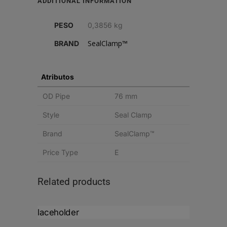
ADDITIONAL INFORMATION
PULG
PESO
0,3856 kg
(76
SealClamp™
BRAND
MM)
quantity
Atributos
OD Pipe
76 mm
Style
Seal Clamp
Brand
SealClamp™
Price Type
E
Related products