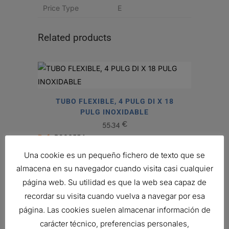
Price Type
E
Related products
TUBO FLEXIBLE, 4 PULG DI X 18
PULG INOXIDABLE
55,34
€
Ref:
P206554
Una cookie es un pequeño fichero de texto que se
almacena en su navegador cuando visita casi cualquier
página web. Su utilidad es que la web sea capaz de
REDUCTOR, 2.5-2 PULG (64-51 MM)
DE-DI
recordar su visita cuando vuelva a navegar por esa
30,97
€
página. Las cookies suelen almacenar información de
Ref:
P207389
carácter técnico, preferencias personales,