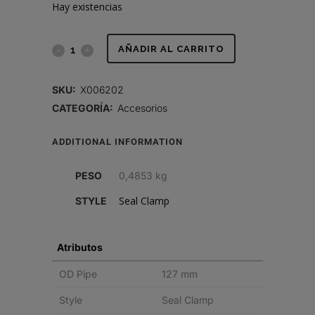
Hay existencias
ABRAZADERA
AÑADIR AL CARRITO
DE
SKU:
X006202
SELLO,
CATEGORÍA:
Accesorios
5
ADDITIONAL INFORMATION
PULG
PESO
0,4853 kg
(127
Seal Clamp
STYLE
MM)
quantity
Atributos
OD Pipe
127 mm
Style
Seal Clamp