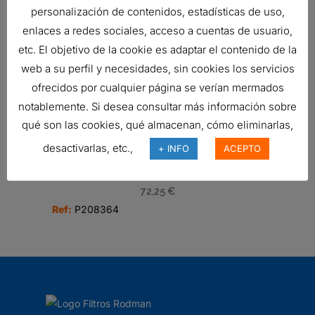
personalización de contenidos, estadísticas de uso,
enlaces a redes sociales, acceso a cuentas de usuario,
TUBO DE COLA, 5 PULG (127 MM) DI
etc. El objetivo de la cookie es adaptar el contenido de la
X 12 PULG (305 MM
web a su perfil y necesidades, sin cookies los servicios
91,37
€
ofrecidos por cualquier página se verían mermados
Ref:
P224617
notablemente. Si desea consultar más información sobre
qué son las cookies, qué almacenan, cómo eliminarlas,
desactivarlas, etc.,
+ INFO
ACEPTO
BAJANTE, RECTO 4 PULG DI X 36
PULG
72,25
€
Ref:
P208364