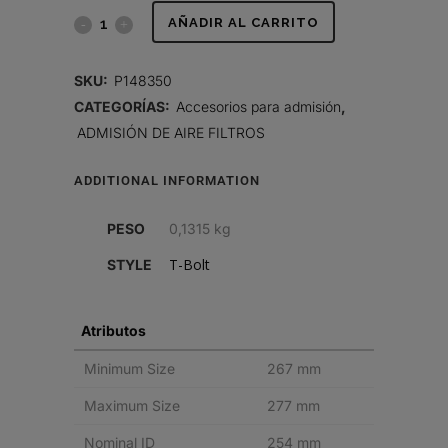
ABRAZADERA,
AÑADIR AL CARRITO
PERNO
SKU:
P148350
T
CATEGORÍAS:
Accesorios para admisión
,
ADMISIÓN DE AIRE FILTROS
quantity
ADDITIONAL INFORMATION
PESO
0,1315 kg
T-Bolt
STYLE
Atributos
Minimum Size
267 mm
Maximum Size
277 mm
Nominal ID
254 mm