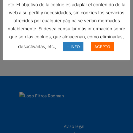
etc. El objetivo de la cookie es adaptar el contenido de la
FILTRO DE AIRE, ECG 2500
web a su perfil y necesidades, sin cookies los servicios
427,57
€
ofrecidos por cualquier página se verían mermados
Ref:
G112501
notablemente. Si desea consultar más información sobre
qué son las cookies, qué almacenan, cómo eliminarlas,
desactivarlas, etc.,
+ INFO
ACEPTO
FILTRO DE AIRE, EPG RADIALSEAL
Ref:
G150144
Aviso legal