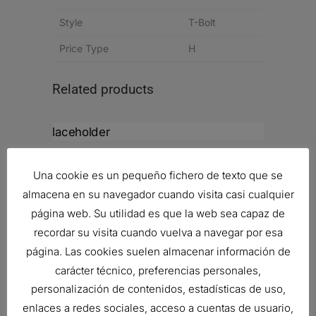
Style
T-Bolt
Price Type
H
Related products
FILTRO DE AIRE, FPG RADIALSEAL
Una cookie es un pequeño fichero de texto que se
Ref:
G070019
almacena en su navegador cuando visita casi cualquier
página web. Su utilidad es que la web sea capaz de
recordar su visita cuando vuelva a navegar por esa
FILTRO DE AIRE, FPG RADIALSEAL
página. Las cookies suelen almacenar información de
177,04
€
carácter técnico, preferencias personales,
Ref:
G100280
personalización de contenidos, estadísticas de uso,
enlaces a redes sociales, acceso a cuentas de usuario,