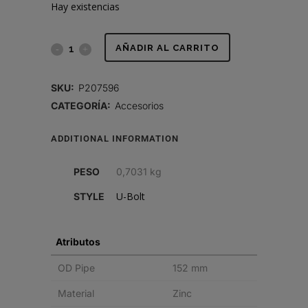
Hay existencias
ABRAZADERA,
AÑADIR AL CARRITO
PERNO
SKU:
P207596
U
CATEGORÍA:
Accesorios
6
ADDITIONAL INFORMATION
PULG
PESO
0,7031 kg
(152
U-Bolt
STYLE
MM)
ZINC
Atributos
quantity
OD Pipe
152 mm
Material
Zinc