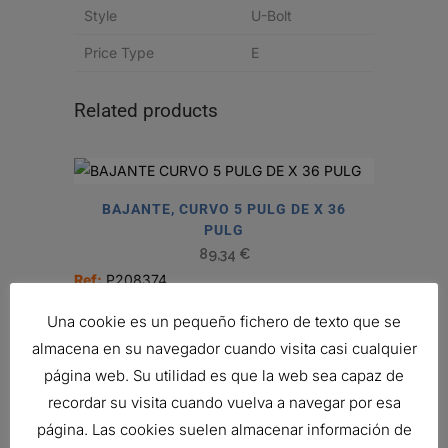
Style
U-Bolt
Price Type
E
Related products
BAJANTE, CURVO 5 PULG DE X 36
PULG
89,34
€
Ref:
P208374
Una cookie es un pequeño fichero de texto que se
almacena en su navegador cuando visita casi cualquier
TUBO FLEXIBLE, 6 PULG DI X 30
página web. Su utilidad es que la web sea capaz de
PULG INOXIDABLE
recordar su visita cuando vuelva a navegar por esa
110,07
€
página. Las cookies suelen almacenar información de
Ref:
P206559