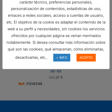
carácter técnico, preferencias personales,
personalización de contenidos, estadísticas de uso,
enlaces a redes sociales, acceso a cuentas de usuario,
etc. El objetivo de la cookie es adaptar el contenido de la
TUBO FLEXIBLE, 4 PULG DI X 18
web a su perfil y necesidades, sin cookies los servicios
PULG INOXIDABLE
ofrecidos por cualquier página se verían mermados
55,34
€
notablemente. Si desea consultar más información sobre
Ref:
P206554
qué son las cookies, qué almacenan, cómo eliminarlas,
desactivarlas, etc.,
+ INFO
ACEPTO
CODO, 90 GRADOS 5 PULG (127 MM)
DE-DE
101,36
€
Ref:
P206349