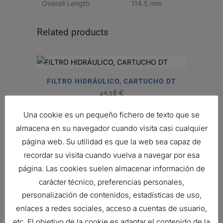
Overall Length
114.5 mm
Related products
FILTRO HIDRÁULICO, CARTUCHO DT
45,18
€
Ref:
C085005
Una cookie es un pequeño fichero de texto que se
almacena en su navegador cuando visita casi cualquier
página web. Su utilidad es que la web sea capaz de
ENSAMBLE PURIFICADOR DE AIRE
recordar su visita cuando vuelva a navegar por esa
Ref:
G080185
página. Las cookies suelen almacenar información de
carácter técnico, preferencias personales,
personalización de contenidos, estadísticas de uso,
FILTRO DE AIRE, FPG RADIALSEAL
enlaces a redes sociales, acceso a cuentas de usuario,
98,92
€
etc. El objetivo de la cookie es adaptar el contenido de la