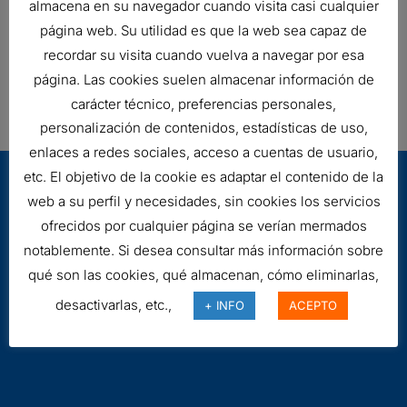
almacena en su navegador cuando visita casi cualquier
Style
Radialseal
página web. Su utilidad es que la web sea capaz de
Media Type
Safety
recordar su visita cuando vuelva a navegar por esa
página. Las cookies suelen almacenar información de
Price Type
F
carácter técnico, preferencias personales,
personalización de contenidos, estadísticas de uso,
enlaces a redes sociales, acceso a cuentas de usuario,
etc. El objetivo de la cookie es adaptar el contenido de la
web a su perfil y necesidades, sin cookies los servicios
ofrecidos por cualquier página se verían mermados
notablemente. Si desea consultar más información sobre
qué son las cookies, qué almacenan, cómo eliminarlas,
desactivarlas, etc.,
Aviso legal
+ INFO
ACEPTO
Cookies