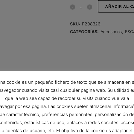
BAJANTE,
AÑADIR AL 
CURVO
SKU:
P208326
3
CATEGORÍAS:
Accesorios
,
ESC
PULG
(76
MM)
DI
na cookie es un pequeño fichero de texto que se almacena en 
X
navegador cuando visita casi cualquier página web. Su utilidad e
36
que la web sea capaz de recordar su visita cuando vuelva a
PULG
avegar por esa página. Las cookies suelen almacenar informaci
de carácter técnico, preferencias personales, personalización d
914.4 mm
(914
contenidos, estadísticas de uso, enlaces a redes sociales, acces
76.58 mm
MM
a cuentas de usuario, etc. El objetivo de la cookie es adaptar el