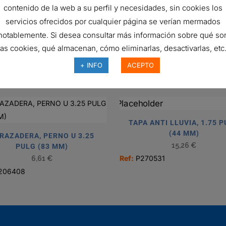
ID
contenido de la web a su perfil y necesidades, sin cookies los
quantity
servicios ofrecidos por cualquier página se verían mermados
Curved
notablemente. Si desea consultar más información sobre qué so
E
las cookies, qué almacenan, cómo eliminarlas, desactivarlas, etc.
+ INFO
ACEPTO
TAPA ANTI LLUVIA, 1.75 
(44 MM)
RAZADERA, PERNO U 3.25
15,26
€
PULG (83 MM)
Ref:
P270531
6,61
€
206408