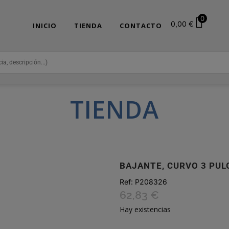
0
0,00
€
INICIO
TIENDA
CONTACTO
TIENDA
BAJANTE, CURVO 3 PULG
Ref:
P208326
62,83
€
Hay existencias