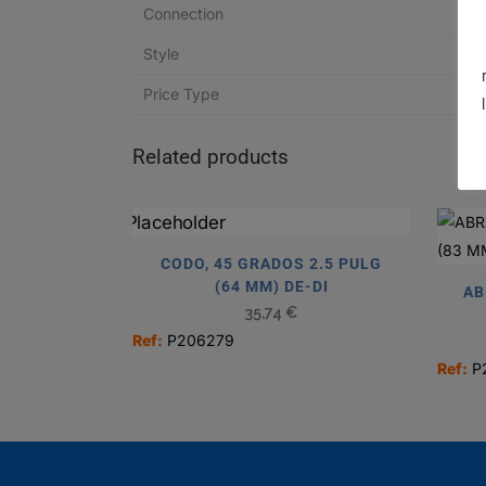
Connection
Style
Price Type
Related products
CODO, 45 GRADOS 2.5 PULG
(64 MM) DE-DI
AB
35,74
€
Ref:
P206279
Ref:
P