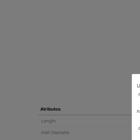
U
Atributos
n
Length
Inlet Diameter