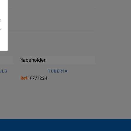
n
,
PULG
TUBER?A
Ref:
P777224