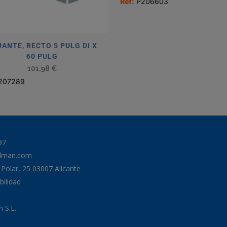
Ref:
P206603
ANTE, RECTO 5 PULG DI X
60 PULG
101,98
€
207289
97
odman.com
a Polar, 25 03007 Alicante
bilidad
 S.L.