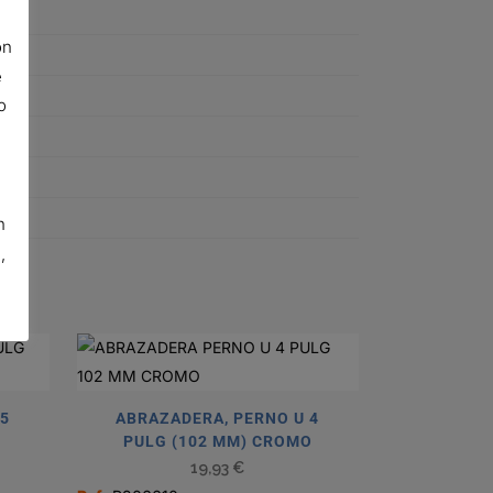
ón
e
o
n
,
 5
ABRAZADERA, PERNO U 4
PULG (102 MM) CROMO
19,93
€