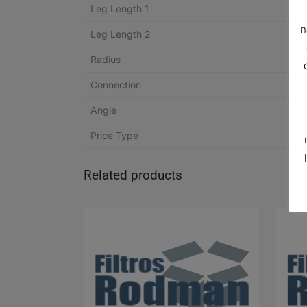
Leg Length 1
n
Leg Length 2
Radius
Connection
Angle
Price Type
Related products