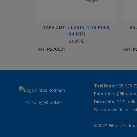
TAPA ANTI LLUVIA, 1.75 PULG
BAJ
(44 MM)
15,26
€
Ref:
P270531
Ref:
P
Teléfono
:
965 038 7
Email
:
info@filtrosr
Dirección
: C/ Estrell
Aviso legal
Cookies
Declaración de accesi
©2022 Filtros Rodman