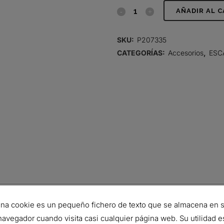
CODO,
AÑADIR AL 
90
SKU:
P207335
GRADOS
CATEGORÍAS:
Accesorios
,
ESC
2.5
PULG
(64
MM)
DE-
DI
quantity
63.25 mm
na cookie es un pequeño fichero de texto que se almacena en 
63.25 mm
navegador cuando visita casi cualquier página web. Su utilidad e