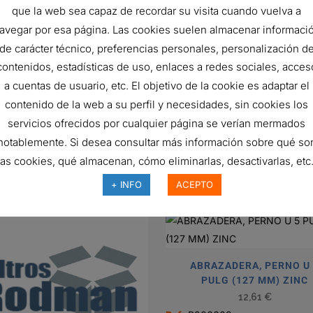
304.8 mm
que la web sea capaz de recordar su visita cuando vuelva a
avegar por esa página. Las cookies suelen almacenar informaci
304.8 mm
de carácter técnico, preferencias personales, personalización d
127 mm
contenidos, estadísticas de uso, enlaces a redes sociales, acces
a cuentas de usuario, etc. El objetivo de la cookie es adaptar el
OD-ID
contenido de la web a su perfil y necesidades, sin cookies los
90 Degrees
servicios ofrecidos por cualquier página se verían mermados
E
notablemente. Si desea consultar más información sobre qué so
las cookies, qué almacenan, cómo eliminarlas, desactivarlas, etc.
+ INFO
ACEPTO
ABRAZADERA, PERNO U
PULG (127 MM) ZINC
12,61
€