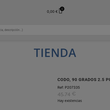
0
0,00
€
TIENDA
CODO, 90 GRADOS 2.5 P
Ref:
P207335
45,74
€
Hay existencias