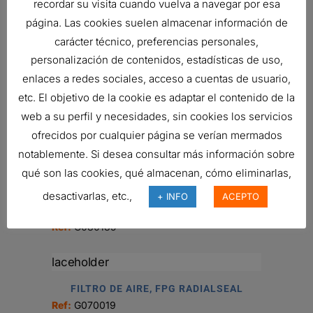
recordar su visita cuando vuelva a navegar por esa
página. Las cookies suelen almacenar información de
ENSAMBLE PURIFICADOR DE AIRE
carácter técnico, preferencias personales,
Ref:
G080492
personalización de contenidos, estadísticas de uso,
enlaces a redes sociales, acceso a cuentas de usuario,
etc. El objetivo de la cookie es adaptar el contenido de la
FILTRO DE AIRE, DESECHABLE
web a su perfil y necesidades, sin cookies los servicios
170,19
€
ofrecidos por cualquier página se verían mermados
Ref:
P537447
notablemente. Si desea consultar más información sobre
qué son las cookies, qué almacenan, cómo eliminarlas,
desactivarlas, etc.,
+ INFO
ACEPTO
ENSAMBLE PURIFICADOR DE AIRE
Ref:
G080185
FILTRO DE AIRE, FPG RADIALSEAL
Ref:
G070019