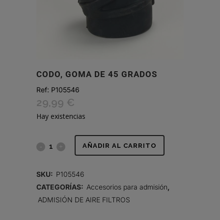
CODO, GOMA DE 45 GRADOS
Ref:
P105546
29,99
€
Hay existencias
CODO,
AÑADIR AL CARRITO
GOMA
SKU:
P105546
DE
CATEGORÍAS:
Accesorios para admisión
,
ADMISIÓN DE AIRE FILTROS
45
GRADOS