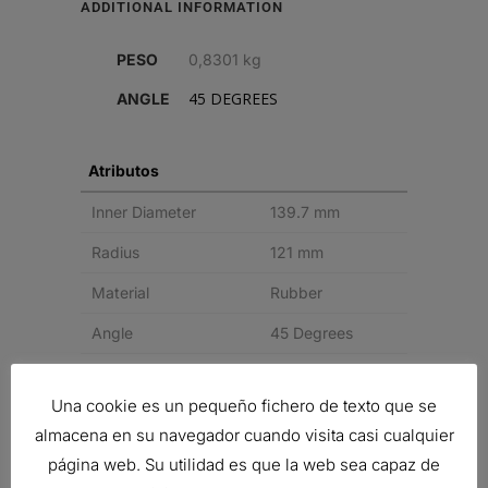
ADDITIONAL INFORMATION
quantity
PESO
0,8301 kg
45 DEGREES
ANGLE
Atributos
Inner Diameter
139.7 mm
Radius
121 mm
Material
Rubber
Angle
45 Degrees
Price Type
H
Una cookie es un pequeño fichero de texto que se
Related products
almacena en su navegador cuando visita casi cualquier
página web. Su utilidad es que la web sea capaz de