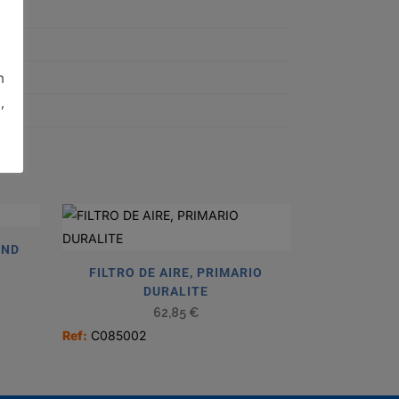
n
,
UND
FILTRO DE AIRE, PRIMARIO
DURALITE
62,85
€
Ref:
C085002