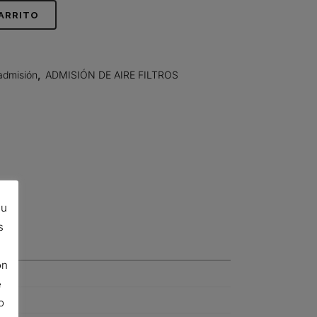
CARRITO
admisión
,
ADMISIÓN DE AIRE FILTROS
su
s
ón
e
o