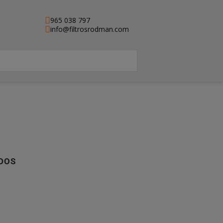
965 038 797
info@filtrosrodman.com
DOS