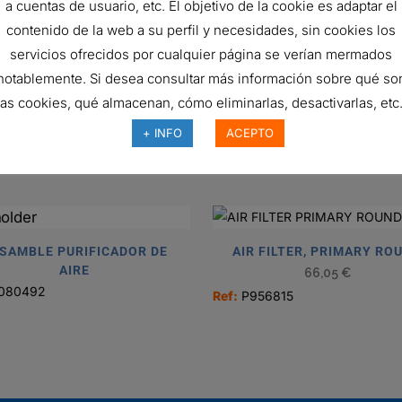
a cuentas de usuario, etc. El objetivo de la cookie es adaptar el
114 mm
contenido de la web a su perfil y necesidades, sin cookies los
Rubber
servicios ofrecidos por cualquier página se verían mermados
90 Degrees
notablemente. Si desea consultar más información sobre qué so
las cookies, qué almacenan, cómo eliminarlas, desactivarlas, etc.
H
+ INFO
ACEPTO
SAMBLE PURIFICADOR DE
AIR FILTER, PRIMARY RO
AIRE
66,05
€
080492
Ref:
P956815