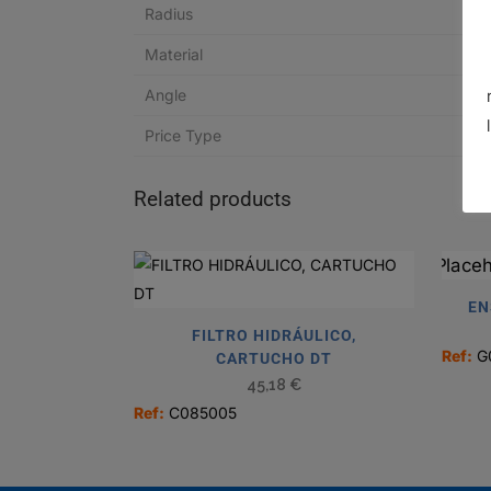
Radius
Material
Angle
Price Type
Related products
EN
FILTRO HIDRÁULICO,
Ref:
G
CARTUCHO DT
45,18
€
Ref:
C085005