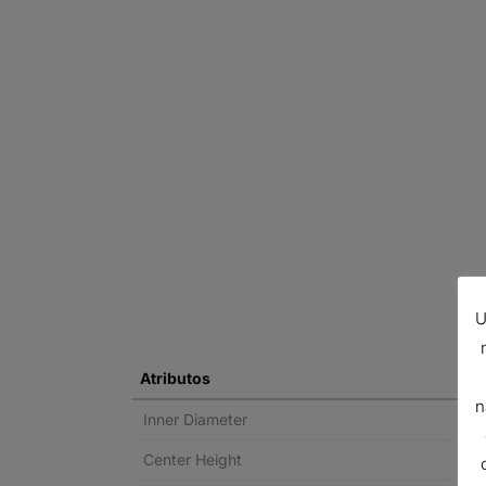
U
Atributos
n
Inner Diameter
Center Height