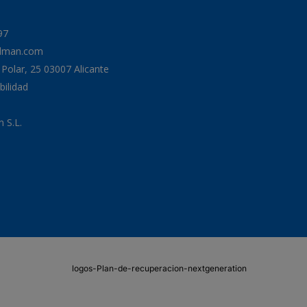
97
odman.com
a Polar, 25 03007 Alicante
bilidad
 S.L.