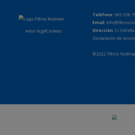
Teléfono
:
965 038 7
Email
:
info@filtrosr
Dirección
: C/ Estrell
Aviso legal
Cookies
Declaración de accesi
©2022 Filtros Rodman