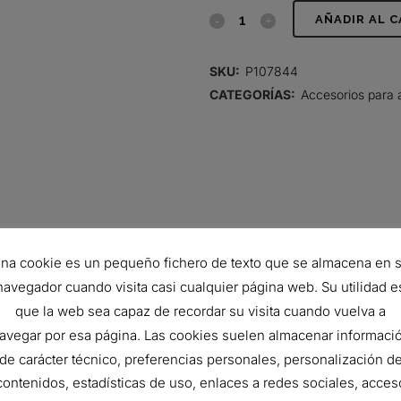
CODO,
AÑADIR AL 
GOMA
SKU:
P107844
DE
CATEGORÍAS:
Accesorios para 
90
GRADOS
quantity
na cookie es un pequeño fichero de texto que se almacena en 
navegador cuando visita casi cualquier página web. Su utilidad e
que la web sea capaz de recordar su visita cuando vuelva a
avegar por esa página. Las cookies suelen almacenar informaci
127 mm
de carácter técnico, preferencias personales, personalización d
155.4 mm
contenidos, estadísticas de uso, enlaces a redes sociales, acces