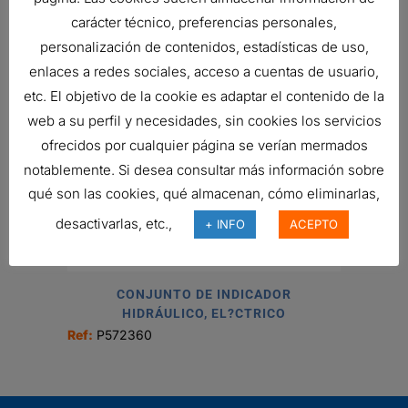
carácter técnico, preferencias personales,
CONJUNTO DE FILTRO HIDRÁULICO
personalización de contenidos, estadísticas de uso,
356,56
€
enlaces a redes sociales, acceso a cuentas de usuario,
Ref:
P766445
etc. El objetivo de la cookie es adaptar el contenido de la
web a su perfil y necesidades, sin cookies los servicios
ofrecidos por cualquier página se verían mermados
notablemente. Si desea consultar más información sobre
RESPIRADERO, CILÍNDRICO AIRE
10,13
€
qué son las cookies, qué almacenan, cómo eliminarlas,
Ref:
P526413
desactivarlas, etc.,
+ INFO
ACEPTO
CONJUNTO DE INDICADOR
HIDRÁULICO, EL?CTRICO
Ref:
P572360