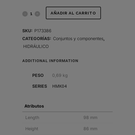
CONJUNTO
AÑADIR AL CARRITO
DE
SKU:
P173386
CABEZAL,
CATEGORÍAS:
Conjuntos y componentes
,
HIDRÁULICO
HIDRÁULICO
quantity
ADDITIONAL INFORMATION
PESO
0,69 kg
HMK04
SERIES
Atributos
Length
98 mm
Height
86 mm