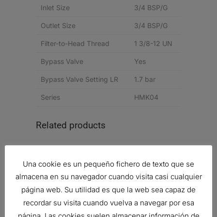
Inlet Size
3/4 BSP/G
Outlet Size
3/4 BSP/G
Filter-to-Head Thread
1 3/8-12 UN
Bypass Valve
Yes
Bypass Valve Setting LR
1.7 bar
Series
HMK04
Related products
Una cookie es un pequeño fichero de texto que se
RESPIRADERO, HIDRÁULICO
almacena en su navegador cuando visita casi cualquier
13,89
€
página web. Su utilidad es que la web sea capaz de
Ref:
P562514
recordar su visita cuando vuelva a navegar por esa
página. Las cookies suelen almacenar información de