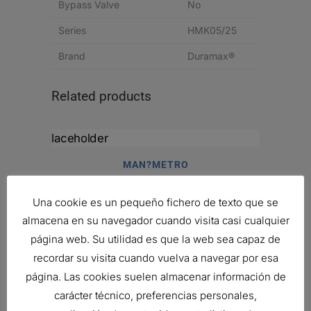
Bypass Valve
No
Series
HMK05/25
Brand
Duramax®
Related products
MAN?METRO
Ref:
P164745
Una cookie es un pequeño fichero de texto que se
almacena en su navegador cuando visita casi cualquier
página web. Su utilidad es que la web sea capaz de
recordar su visita cuando vuelva a navegar por esa
FILTRO DE VENTILACIÓN DEL
CÁRTER SPIRACLE
página. Las cookies suelen almacenar información de
80,43
€
carácter técnico, preferencias personales,
Ref:
P607673