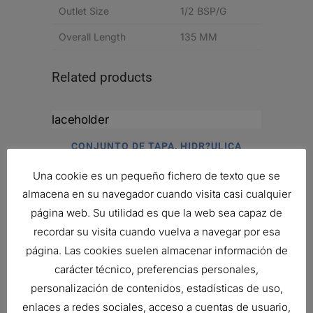
Outlet Size
1/2 BSP/G
Overall Length
135 MM
Related products
CONJUNTO DE TAPA, HIDR?ULICA
Ref:
P766554
Una cookie es un pequeño fichero de texto que se
almacena en su navegador cuando visita casi cualquier
página web. Su utilidad es que la web sea capaz de
CONJUNTO DE FILTRO HIDRÁULICO
recordar su visita cuando vuelva a navegar por esa
356,56
€
página. Las cookies suelen almacenar información de
Ref:
P766445
carácter técnico, preferencias personales,
personalización de contenidos, estadísticas de uso,
enlaces a redes sociales, acceso a cuentas de usuario,