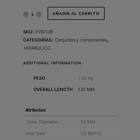
CONJUNTO
AÑADIR AL CARRITO
DE
SKU:
P767139
FILTRO
CATEGORÍAS:
Conjuntos y componentes
,
HIDRÁULICO
HIDRÁULICO
quantity
ADDITIONAL INFORMATION
PESO
1,38 kg
135 MM
OVERALL LENGTH
Atributos
Outer Diameter
50 MM
Inlet Size
1/2 BSP/G