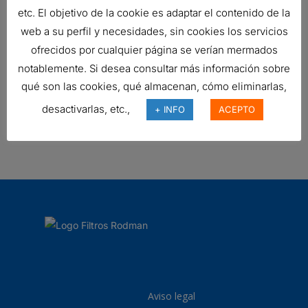
TARJETAS DE AN?LISIS DE PRUEBA
etc. El objetivo de la cookie es adaptar el contenido de la
Ref:
P567865
web a su perfil y necesidades, sin cookies los servicios
ofrecidos por cualquier página se verían mermados
notablemente. Si desea consultar más información sobre
FILTRO HIDRÁULICO, SPIN-ON
qué son las cookies, qué almacenan, cómo eliminarlas,
DURAMAX
desactivarlas, etc.,
+ INFO
ACEPTO
34,92
€
Ref:
P164378
Aviso legal