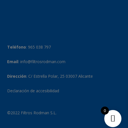
Teléfono
:
965 038 797
Email
:
info@filtrosrodman.com
Dirección
: C/ Estrella Polar, 25 03007 Alicante
Declaración de accesibilidad
0
©2022 Filtros Rodman S.L.