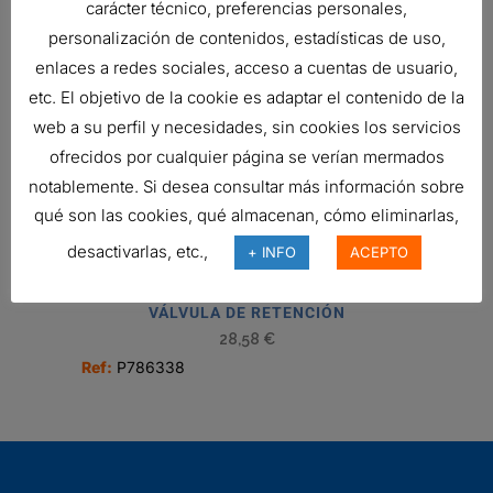
carácter técnico, preferencias personales,
PARCHES DE PRUEBA TIPO
personalización de contenidos, estadísticas de uso,
MEMBRANA, COMBUSTIBLE
Ref:
P567869
enlaces a redes sociales, acceso a cuentas de usuario,
etc. El objetivo de la cookie es adaptar el contenido de la
web a su perfil y necesidades, sin cookies los servicios
ofrecidos por cualquier página se verían mermados
RESPIRADERO, CILÍNDRICO AIRE
notablemente. Si desea consultar más información sobre
10,13
€
qué son las cookies, qué almacenan, cómo eliminarlas,
Ref:
P526413
desactivarlas, etc.,
+ INFO
ACEPTO
VÁLVULA DE RETENCIÓN
28,58
€
Ref:
P786338