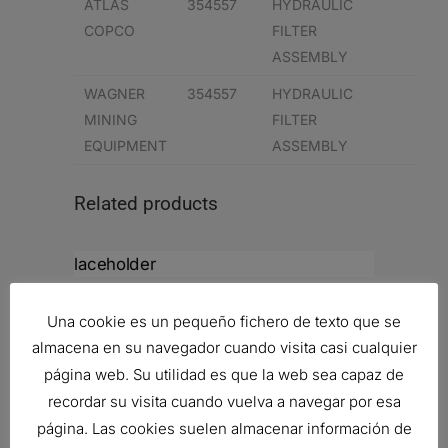
ATLAS
354557
HYDRAULIC
COPCO
FILTER
ASSEMBLY
WAGNER
354557
HYDRAULIC
MINING
FILTER
EQUIPMENT
ASSEMBLY
Related products
BOTELLAS PARA MUESTRAS DE
Una cookie es un pequeño fichero de texto que se
PRUEBA
almacena en su navegador cuando visita casi cualquier
2,89
€
Ref:
P567861
página web. Su utilidad es que la web sea capaz de
recordar su visita cuando vuelva a navegar por esa
página. Las cookies suelen almacenar información de