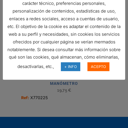
carácter técnico, preferencias personales,
MANÓMETRO
personalización de contenidos, estadísticas de uso,
15,56
€
enlaces a redes sociales, acceso a cuentas de usuario,
Ref:
P171916
etc. El objetivo de la cookie es adaptar el contenido de la
web a su perfil y necesidades, sin cookies los servicios
ofrecidos por cualquier página se verían mermados
PARCHES DE PRUEBA TIPO
notablemente. Si desea consultar más información sobre
MEMBRANA, COMBUSTIBLE
qué son las cookies, qué almacenan, cómo eliminarlas,
Ref:
P567869
desactivarlas, etc.,
+ INFO
ACEPTO
MANÓMETRO
19,75
€
Ref:
X770225