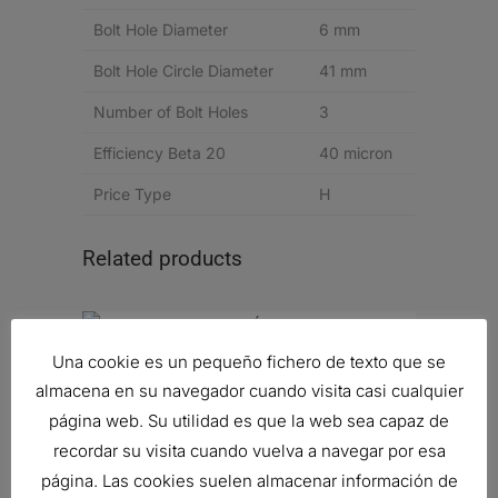
Bolt Hole Diameter
6 mm
Bolt Hole Circle Diameter
41 mm
Number of Bolt Holes
3
Efficiency Beta 20
40 micron
Price Type
H
Related products
Una cookie es un pequeño fichero de texto que se
RESPIRADERO, HIDRÁULICO
almacena en su navegador cuando visita casi cualquier
13,89
€
página web. Su utilidad es que la web sea capaz de
Ref:
P562514
recordar su visita cuando vuelva a navegar por esa
página. Las cookies suelen almacenar información de