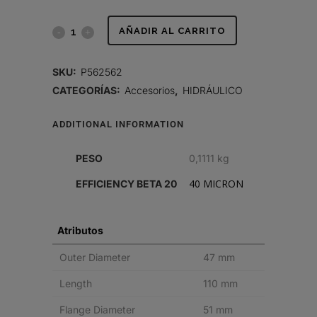
CONJUNTO
AÑADIR AL CARRITO
DE
SKU:
P562562
LLENADO
CATEGORÍAS:
Accesorios
,
HIDRÁULICO
DE
ADDITIONAL INFORMATION
RESPIRADERO
PESO
0,1111 kg
quantity
40 MICRON
EFFICIENCY BETA 20
Atributos
Outer Diameter
47 mm
Length
110 mm
Flange Diameter
51 mm